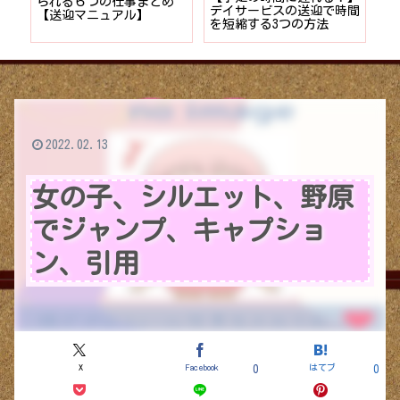
者が
られる６つの仕事まとめ
デイサービスの送迎で時間
保
ョン
【送迎マニュアル】
を短縮する3つの方法
デ
つ
2022.02.13
女の子、シルエット、野原
でジャンプ、キャプショ
ン、引用
X
Facebook
はてブ
0
0