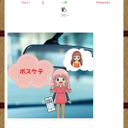
Pocket
LINE
Pinterest
0
コピー