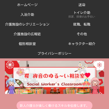
ホームページ
送迎
トイレ介助
入浴介助
排尿、排便のお手伝い
介護施設のレクリエーション
就職、転職
介護施設の広報誌
その他
個別相談室
キャラクター紹介
プライバシーポリシー
新人介護士が楽しく働けるスキルを伝授します。