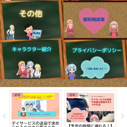
送迎
送迎
でも
デイサービスの送迎で求め
【予定の時間に遅れる！】
【