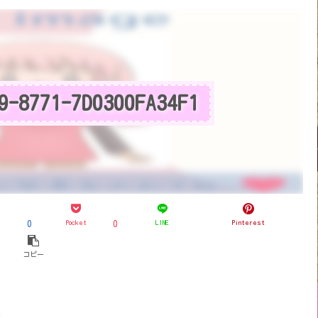
9-8771-7D0300FA34F1
ブ
Pocket
LINE
Pinterest
0
0
コピー