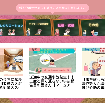
新人介護士が楽しく働けるスキルを伝授します。
トイレ介助
入浴介助
出るのは嫌
【声かけと様子観察】介護
【新人介護士
ったらまず落ち
士だからこそできるトイレ
とヤバい】利
よく思いまし
介助での生活リハビリと自
体の自由を奪
立支援
ースト5