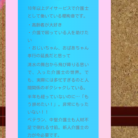
10年以上デイサービスで介護士
として働いている櫻絢音です。
・高齢者が大好き
・介護で困っている人を助けた
い
・おじいちゃん、おばあちゃん
孝行の延長だと思って
清水の舞台から飛び降りる思い
で、入った介護士の世界。で
も、実際には多忙すぎるのと人
間関係のギクシャクしている。
半年も経っていないのに…「も
う辞めたい！」。非常にもった
いない！！
ベテラン、中堅介護士も人材不
足で倒れる寸前。新人介護士の
力が今必要です。