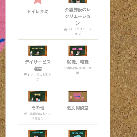
介護施設のレ
トイレ介助
クリエーショ
ン
楽しくレクリエーシ
ョン
デイサービス
就職、転職
介護施設に転職、就
運営
職
デイサービスを動か
す
その他
個別相談室
櫻 絢音のゆる〜い
相談室♡