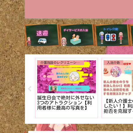
介護施設のレクリエーション
就職、転職
ース記録の書
【少ない準備で即ウケ】デ
「もう送迎に
ュアル】
イサービス向けレクネタ７
だ!!」と思
厳選❤︎
着いて【私も
た】