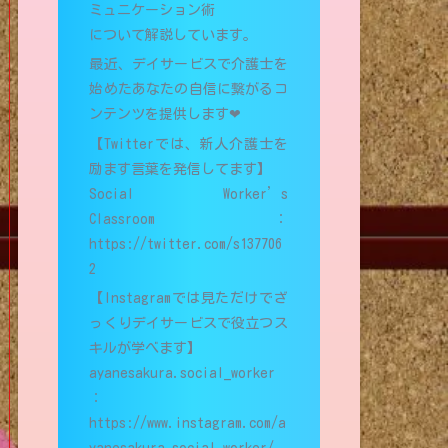
ミュニケーション術
について解説しています。
最近、デイサービスで介護士を
始めたあなたの自信に繋がるコ
ンテンツを提供します❤︎
【Twitterでは、新人介護士を
励ます言葉を発信してます】
Social Worker’s
Classroom：
https://twitter.com/s137706
2
【Instagramでは見ただけでざ
っくりデイサービスで役立つス
キルが学べます】
ayanesakura.social_worker
：
https://www.instagram.com/a
yanesakura.social_worker/