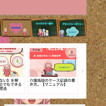
送迎
助手の動きが事故が防げる
【取説】介護
でも知らない
かどうか左右する。３つの
企画・実施で
用者様の命や
運転手への支援ポイント。
楽しめるレク
う入浴事故ワ
【運転補助】