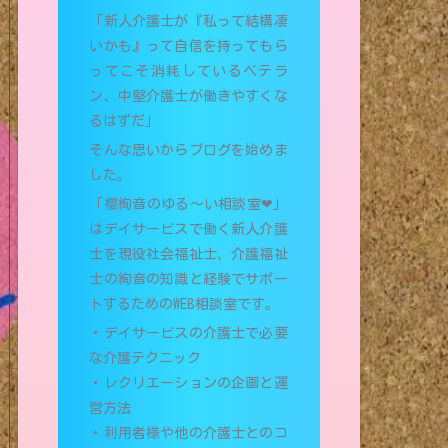
「新人介護士が『私って結構凄
いかも』って自信を持ってもら
ってこそ消耗しているベテラ
ン、中堅介護士が働きやすくな
るはずだ」
そんな思いからブログを始めま
した。
「櫻絢音のゆる〜い相談室❤︎」
はデイサービスで働く新人介護
士を現役社会福祉士、介護福祉
士の絢音の知識と経験でサポー
トするためのWEB相談室です。
・デイサービスの介護士で必要
な介護テクニック
・レクリエーションの企画と運
営方法
・利用者様や他の介護士とのコ