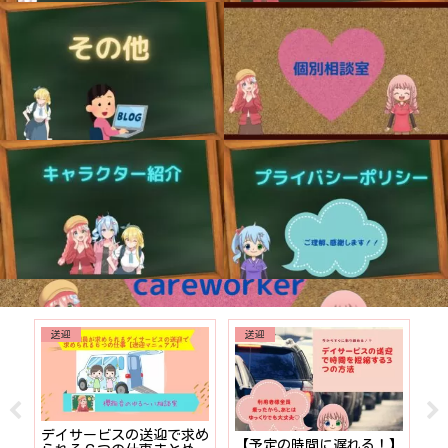
送迎
送迎
でも
デイサービスの送迎で求め
【予定の時間に遅れる！】
【