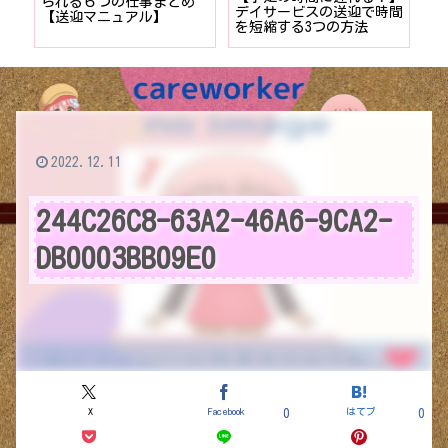
者が
られる６つの仕事まとめ
デイサービスの送迎で時間
保
ョン
【送迎マニュアル】
を短縮する3つの方法
デ
つ
2022.12.11
244C26C8-63A2-46A6-9CA2-
DB0003BB09E0
X
Facebook
はてブ
0
0