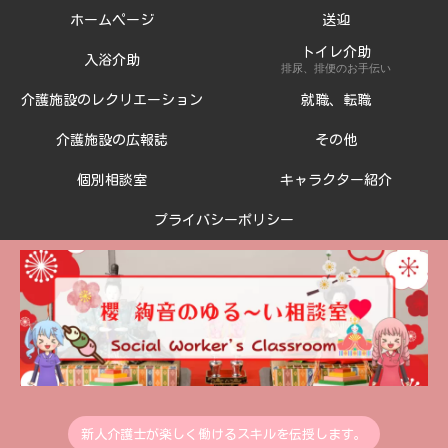
ホームページ
送迎
トイレ介助
入浴介助
排尿、排便のお手伝い
介護施設のレクリエーション
就職、転職
介護施設の広報誌
その他
個別相談室
キャラクター紹介
プライバシーポリシー
新人介護士が楽しく働けるスキルを伝授します。