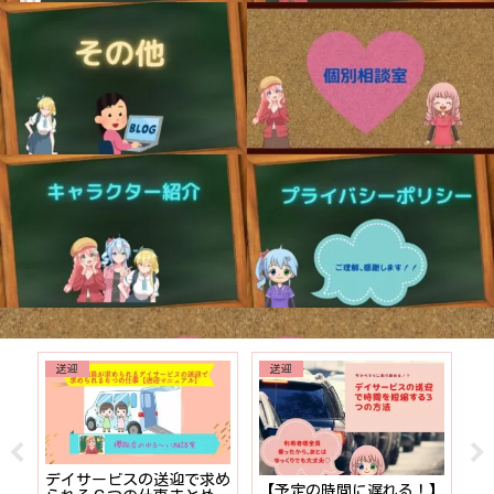
送迎
送迎
でも
デイサービスの送迎で求め
【予定の時間に遅れる！】
【