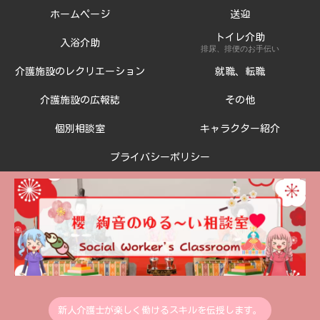
ホームページ
送迎
トイレ介助
入浴介助
排尿、排便のお手伝い
介護施設のレクリエーション
就職、転職
介護施設の広報誌
その他
個別相談室
キャラクター紹介
プライバシーポリシー
新人介護士が楽しく働けるスキルを伝授します。