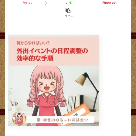
Pocket
LINE
Pinterest
0
コピー