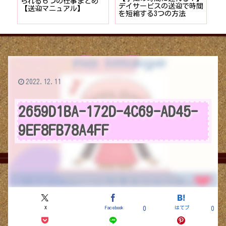
者が
られる６つの仕事まとめ
デイサービスの送迎で時間
保
ョン
【送迎マニュアル】
を短縮する3つの方法
デ
つ
2022.12.11
2659D1BA-172D-4C69-AD45-
9EF8FB78A4FF
X
Facebook
はてブ
0
0