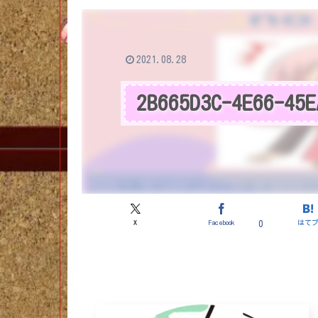
2021.08.28
2B665D3C-4E66-45E
X
Facebook
はて
0