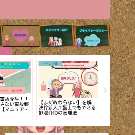
トイレ介助
その他
事故発生！！
【まだ終わらない】を解
介護施設のケ
さない事故報
決⁉︎新人介護士でもできる
き方。【マニ
【マニュア
排泄介助の管理法