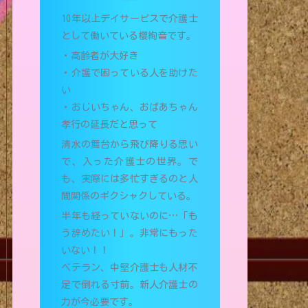
10年以上デイサービスで介護士
として働いている櫻絢音です。
・高齢者が大好き
・介護で困っている人を助けた
い
・おじいちゃん、おばあちゃん
孝行の延長だと思って
清水の舞台から飛び降りる思い
で、入った介護士の世界。で
も、実際には多忙すぎるのと人
間関係のギクシャクしている。
半年も経っていないのに…「も
う辞めたい！」。非常にもった
いない！！
ベテラン、中堅介護士も人材不
足で倒れる寸前。新人介護士の
力が今必要です。