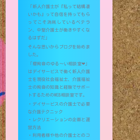
「新人介護士が『私って結構凄
いかも』って自信を持ってもら
ってこそ消耗しているベテラ
ン、中堅介護士が働きやすくな
るはずだ」
そんな思いからブログを始めま
した。
「櫻絢音のゆる〜い相談室❤︎」
はデイサービスで働く新人介護
士を現役社会福祉士、介護福祉
士の絢音の知識と経験でサポー
トするためのWEB相談室です。
・デイサービスの介護士で必要
な介護テクニック
・レクリエーションの企画と運
営方法
・利用者様や他の介護士とのコ