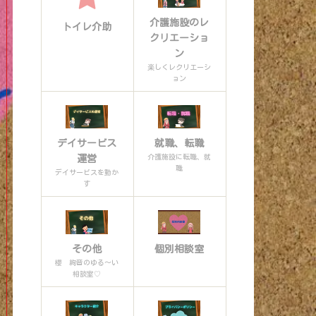
介護施設のレ
トイレ介助
クリエーショ
ン
楽しくレクリエーシ
ョン
デイサービス
就職、転職
介護施設に転職、就
運営
職
デイサービスを動か
す
その他
個別相談室
櫻 絢音のゆる〜い
相談室♡