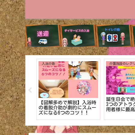
入浴介助
誕生日会で絶
り】新米編集長
【図解多めで解説】入浴時
3つのアトラ
読まれる介護
の着脱介助が劇的にスムー
用者様に最高
」のテクニッ
ズになる6つのコツ！！