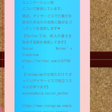
ミュニケーション術
について解説しています。
最近、デイサービスで介護士を
始めたあなたの自信に繋がるコ
ンテンツを提供します❤︎
【Twitterでは、新人介護士を
励ます言葉を発信してます】
Social Worker’s
Classroom：
https://twitter.com/s137706
2
【Instagramでは見ただけでざ
っくりデイサービスで役立つス
キルが学べます】
ayanesakura.social_worker
：
https://www.instagram.com/a
yanesakura.social_worker/