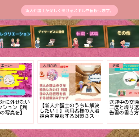
新人介護士が楽しく働けるスキルを伝授します。
介護施設のレクリエーション
入浴介助
送迎
対に外せない
送迎中の交通
【新人介護士のうちに解決
クション【利
二度と繰り返
したい！】利用者様の入浴
の写真を】
告書の書き方
拒否を克服する対策３ステ
ル】
ップ