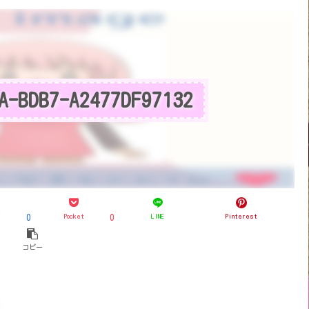
A-BDB7-A2477DF97132
ブ
Pocket
LINE
Pinterest
0
0
コピー