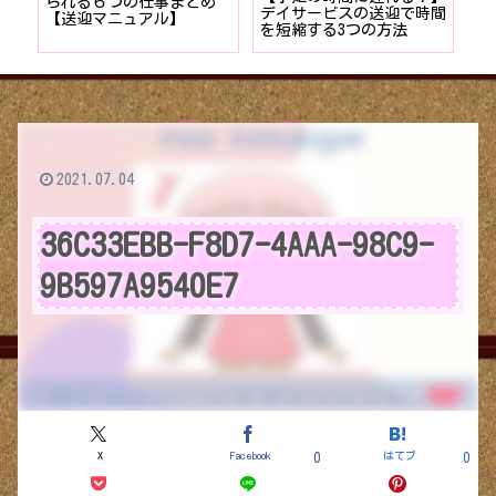
者が
られる６つの仕事まとめ
デイサービスの送迎で時間
保
ョン
【送迎マニュアル】
を短縮する3つの方法
デ
つ
2021.07.04
36C33EBB-F8D7-4AAA-98C9-
9B597A9540E7
X
Facebook
はてブ
0
0