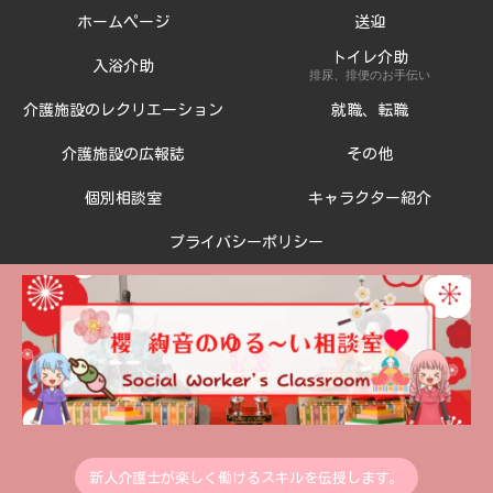
ホームページ
送迎
トイレ介助
入浴介助
排尿、排便のお手伝い
介護施設のレクリエーション
就職、転職
介護施設の広報誌
その他
個別相談室
キャラクター紹介
プライバシーポリシー
新人介護士が楽しく働けるスキルを伝授します。