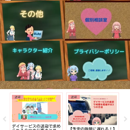
送迎
送迎
でも
デイサービスの送迎で求め
【予定の時間に遅れる！】
【