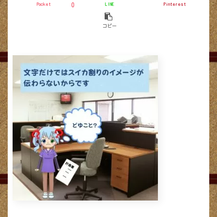
Pocket
LINE
Pinterest
0
コピー