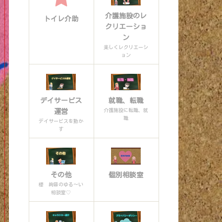
介護施設のレ
トイレ介助
クリエーショ
ン
楽しくレクリエーシ
ョン
デイサービス
就職、転職
介護施設に転職、就
運営
職
デイサービスを動か
す
その他
個別相談室
櫻 絢音のゆる〜い
相談室♡