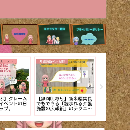
トイレ介助
その他
事故発生！！
【まだ終わらない】を解
介護施設のケ
さない事故報
決⁉︎新人介護士でもできる
き方。【マニ
【マニュア
排泄介助の管理法