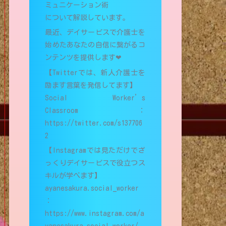
ミュニケーション術
について解説しています。
最近、デイサービスで介護士を
始めたあなたの自信に繋がるコ
ンテンツを提供します❤︎
【Twitterでは、新人介護士を
励ます言葉を発信してます】
Social Worker’s
Classroom：
https://twitter.com/s137706
2
【Instagramでは見ただけでざ
っくりデイサービスで役立つス
キルが学べます】
ayanesakura.social_worker
：
https://www.instagram.com/a
yanesakura.social_worker/