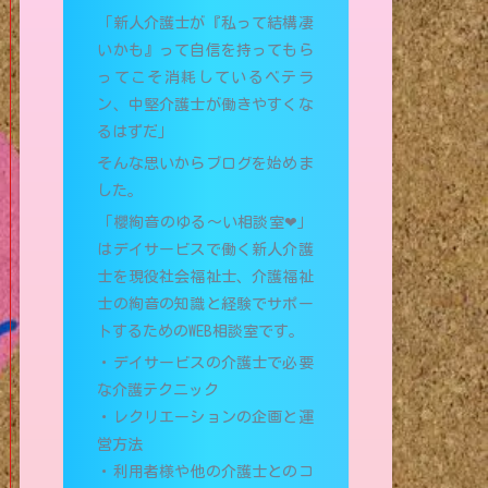
「新人介護士が『私って結構凄
いかも』って自信を持ってもら
ってこそ消耗しているベテラ
ン、中堅介護士が働きやすくな
るはずだ」
そんな思いからブログを始めま
した。
「櫻絢音のゆる〜い相談室❤︎」
はデイサービスで働く新人介護
士を現役社会福祉士、介護福祉
士の絢音の知識と経験でサポー
トするためのWEB相談室です。
・デイサービスの介護士で必要
な介護テクニック
・レクリエーションの企画と運
営方法
・利用者様や他の介護士とのコ