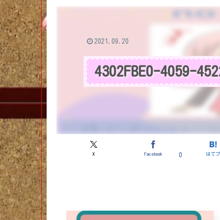
2021.09.20
4302FBE0-4059-452
X
Facebook
はて
0