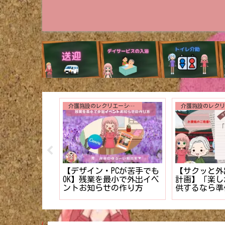
入浴介助
誕生日会で絶
り】新米編集長
【図解多めで解説】入浴時
3つのアトラ
読まれる介護
の着脱介助が劇的にスムー
用者様に最高
」のテクニッ
ズになる6つのコツ！！