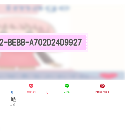
2-BEBB-A702D24D9927
ブ
Pocket
LINE
Pinterest
0
0
コピー