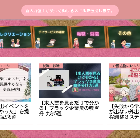
新人介護士が楽しく働けるスキルを伝授します。
介護施設のレクリエーション
入浴介助
送迎
対に外せない
送迎中の交通
【新人介護士のうちに解決
クション【利
二度と繰り返
したい！】利用者様の入浴
の写真を】
告書の書き方
拒否を克服する対策３ステ
ル】
ップ