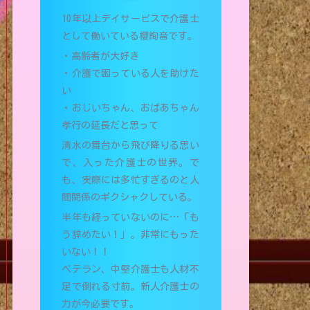
10年以上デイサービスで介護士
として働いている櫻絢音です。
・高齢者が大好き
・介護で困っている人を助けた
い
・おじいちゃん、おばあちゃん
孝行の延長だと思って
清水の舞台から飛び降りる思い
で、入った介護士の世界。で
も、実際には多忙すぎるのと人
間関係のギクシャクしている。
半年も経っていないのに…「も
う辞めたい！」。非常にもった
いない！！
ベテラン、中堅介護士も人材不
足で倒れる寸前。新人介護士の
力が今必要です。