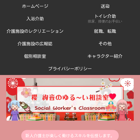
ホームページ
送迎
トイレ介助
入浴介助
排尿、排便のお手伝い
介護施設のレクリエーション
就職、転職
介護施設の広報誌
その他
個別相談室
キャラクター紹介
プライバシーポリシー
新人介護士が楽しく働けるスキルを伝授します。