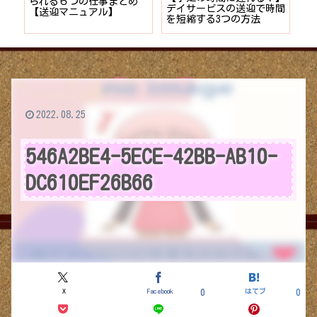
者が
られる６つの仕事まとめ
デイサービスの送迎で時間
保
ョン
【送迎マニュアル】
を短縮する3つの方法
デ
つ
2022.08.25
546A2BE4-5ECE-42BB-AB10-
DC610EF26B66
X
Facebook
はてブ
0
0