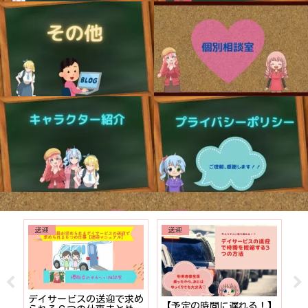
送迎
送迎
でも
デイサービスの送迎で求め
【予定の時間に遅れる！】
【