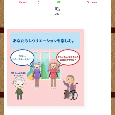
Pocket
LINE
Pinterest
0
コピー