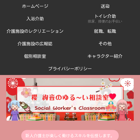
ホームページ
送迎
トイレ介助
入浴介助
排尿、排便のお手伝い
介護施設のレクリエーション
就職、転職
介護施設の広報誌
その他
個別相談室
キャラクター紹介
プライバシーポリシー
新人介護士が楽しく働けるスキルを伝授します。