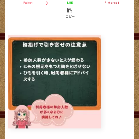
Pocket
LINE
Pinterest
0
コピー