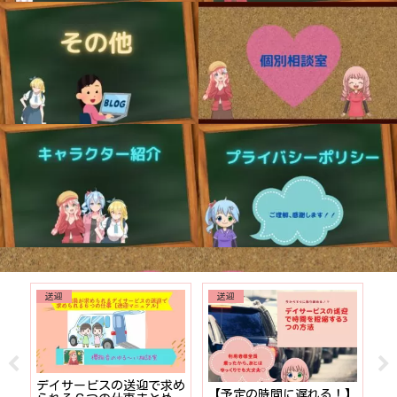
送迎
送迎
でも
デイサービスの送迎で求め
【予定の時間に遅れる！】
【