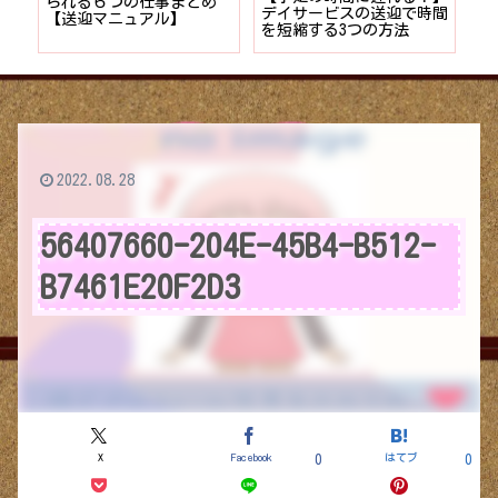
者が
られる６つの仕事まとめ
デイサービスの送迎で時間
保
ョン
【送迎マニュアル】
を短縮する3つの方法
デ
つ
2022.08.28
56407660-204E-45B4-B512-
B7461E20F2D3
X
Facebook
はてブ
0
0