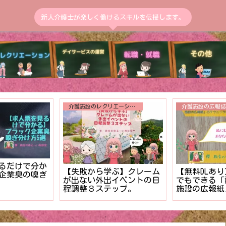
新人介護士が楽しく働けるスキルを伝授します。
送迎
トイレ介助
送迎中の交通事故発生！！
のうちに解決
【まだ終わら
二度と繰り返さない事故報
用者様の入浴
決⁉︎新人介
告書の書き方【マニュア
る対策３ステ
排泄介助の管
ル】