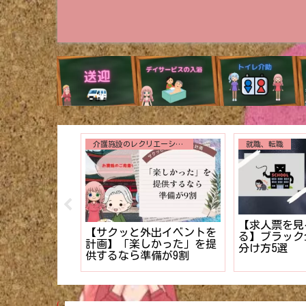
介護施設のレクリエーション
入浴介助
誕生日会で絶対に外せない
解説】入浴時
【新人介護士
3つのアトラクション【利
劇的にスムー
したい！】利
用者様に最高の写真を】
のコツ！！
拒否を克服す
ップ