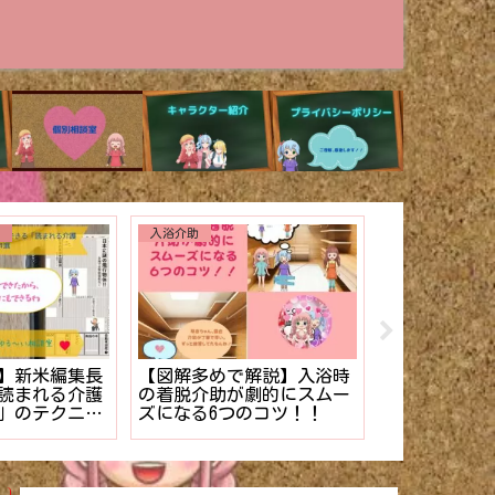
その他
ない】を解
介護施設のケース記録の書
【少ない準備
護士でもできる
き方。【マニュアル】
イサービス向
理法
厳選❤︎