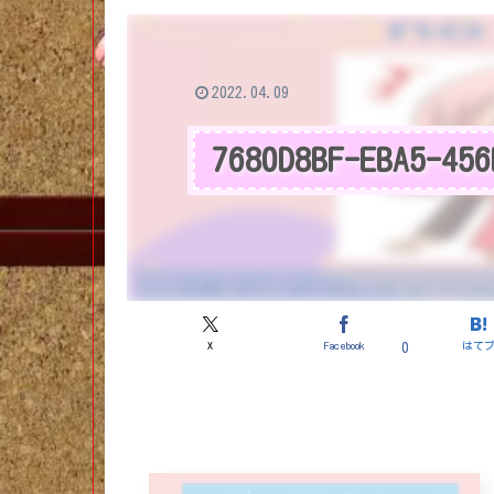
2022.04.09
7680D8BF-EBA5-456
X
Facebook
はて
0