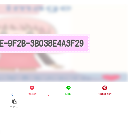
E-9F2B-3B038E4A3F29
ブ
Pocket
LINE
Pinterest
0
0
コピー