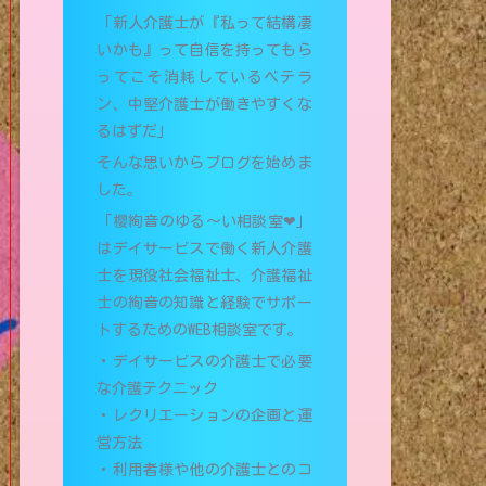
「新人介護士が『私って結構凄
いかも』って自信を持ってもら
ってこそ消耗しているベテラ
ン、中堅介護士が働きやすくな
るはずだ」
そんな思いからブログを始めま
した。
「櫻絢音のゆる〜い相談室❤︎」
はデイサービスで働く新人介護
士を現役社会福祉士、介護福祉
士の絢音の知識と経験でサポー
トするためのWEB相談室です。
・デイサービスの介護士で必要
な介護テクニック
・レクリエーションの企画と運
営方法
・利用者様や他の介護士とのコ