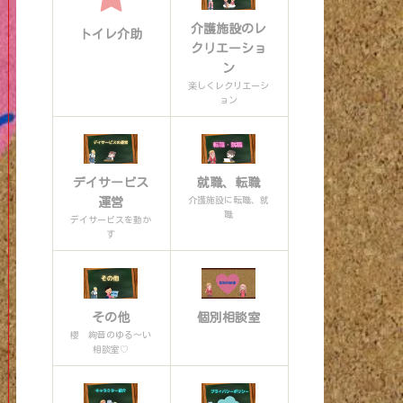
介護施設のレ
トイレ介助
クリエーショ
ン
楽しくレクリエーシ
ョン
デイサービス
就職、転職
介護施設に転職、就
運営
職
デイサービスを動か
す
その他
個別相談室
櫻 絢音のゆる〜い
相談室♡