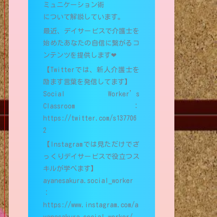
ミュニケーション術
について解説しています。
最近、デイサービスで介護士を
始めたあなたの自信に繋がるコ
ンテンツを提供します❤︎
【Twitterでは、新人介護士を
励ます言葉を発信してます】
Social Worker’s
Classroom：
https://twitter.com/s137706
2
【Instagramでは見ただけでざ
っくりデイサービスで役立つス
キルが学べます】
ayanesakura.social_worker
：
https://www.instagram.com/a
yanesakura.social_worker/