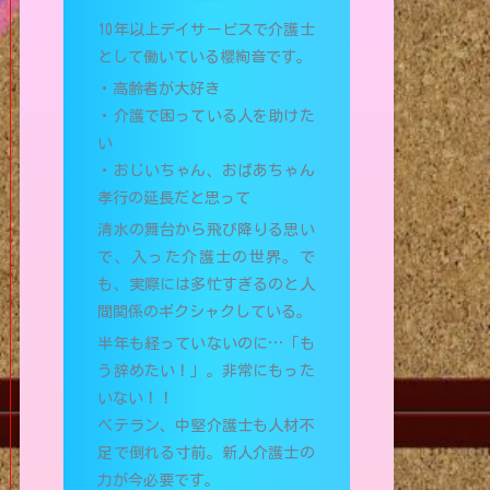
10年以上デイサービスで介護士
として働いている櫻絢音です。
・高齢者が大好き
・介護で困っている人を助けた
い
・おじいちゃん、おばあちゃん
孝行の延長だと思って
清水の舞台から飛び降りる思い
で、入った介護士の世界。で
も、実際には多忙すぎるのと人
間関係のギクシャクしている。
半年も経っていないのに…「も
う辞めたい！」。非常にもった
いない！！
ベテラン、中堅介護士も人材不
足で倒れる寸前。新人介護士の
力が今必要です。