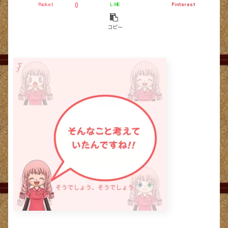
Pocket
LINE
Pinterest
0
コピー