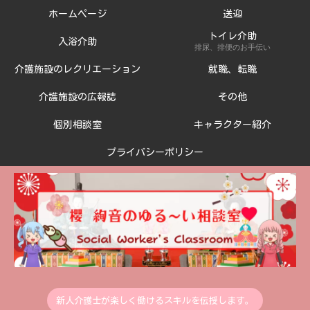
ホームページ
送迎
トイレ介助
入浴介助
排尿、排便のお手伝い
介護施設のレクリエーション
就職、転職
介護施設の広報誌
その他
個別相談室
キャラクター紹介
プライバシーポリシー
新人介護士が楽しく働けるスキルを伝授します。