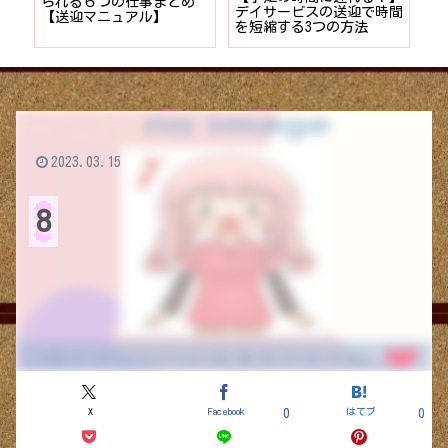
者が
られる６つの仕事まとめ
デイサービスの送迎で時間
保
ョン
【送迎マニュアル】
を短縮する3つの方法
デ
つ
2023.03.15
8
X
Facebook
はてブ
0
0