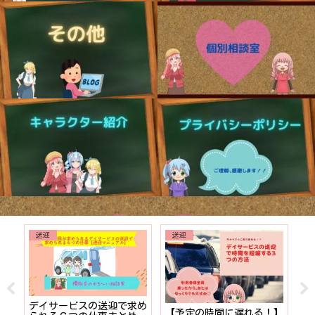
送迎
送迎
でも
デイサービスの送迎で求め
【予定の時間に遅れる！】
【