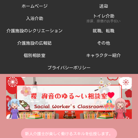
ホームページ
送迎
トイレ介助
入浴介助
排尿、排便のお手伝い
介護施設のレクリエーション
就職、転職
介護施設の広報誌
その他
個別相談室
キャラクター紹介
プライバシーポリシー
新人介護士が楽しく働けるスキルを伝授します。