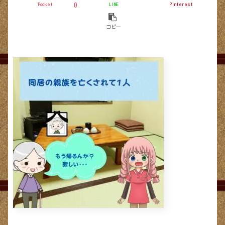
Pocket
LINE
Pinterest
0
コピー