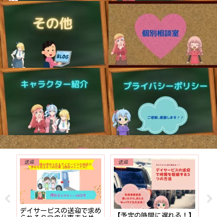
送迎
送迎
でも
デイサービスの送迎で求め
【予定の時間に遅れる！】
【