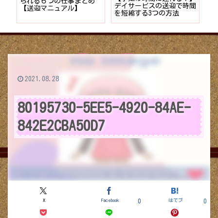
者が
られる６つの仕事まとめ
デイサービスの送迎で時間
保
ョン
【送迎マニュアル】
を短縮する3つの方法
デ
つ
2021.08.28
80195730-5EE5-4920-84AE-
842E2CBA50D7
X
Facebook
はてブ
0
0