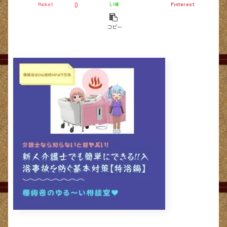
Pocket
LINE
Pinterest
0
コピー