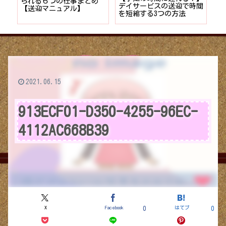
者が
られる６つの仕事まとめ
デイサービスの送迎で時間
保
ョン
【送迎マニュアル】
を短縮する3つの方法
デ
つ
2021.06.15
913ECF01-D350-4255-96EC-
4112AC668B39
X
Facebook
はてブ
0
0