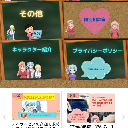
送迎
送迎
でも
デイサービスの送迎で求め
【予定の時間に遅れる！】
【