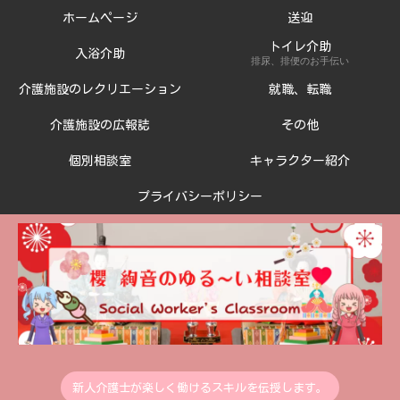
ホームページ
送迎
トイレ介助
入浴介助
排尿、排便のお手伝い
介護施設のレクリエーション
就職、転職
介護施設の広報誌
その他
個別相談室
キャラクター紹介
プライバシーポリシー
新人介護士が楽しく働けるスキルを伝授します。