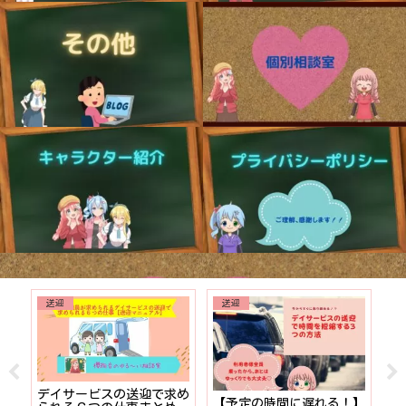
送迎
送迎
でも
デイサービスの送迎で求め
【予定の時間に遅れる！】
【