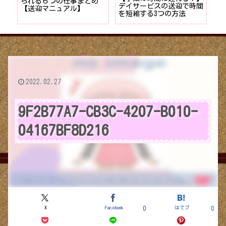
者が
られる６つの仕事まとめ
デイサービスの送迎で時間
保
ョン
【送迎マニュアル】
を短縮する3つの方法
デ
つ
2022.02.27
9F2B77A7-CB3C-4207-B010-
04167BF8D216
X
Facebook
はてブ
0
0