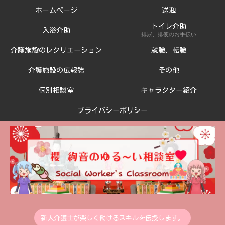
ホームページ
送迎
トイレ介助
入浴介助
排尿、排便のお手伝い
介護施設のレクリエーション
就職、転職
介護施設の広報誌
その他
個別相談室
キャラクター紹介
プライバシーポリシー
新人介護士が楽しく働けるスキルを伝授します。