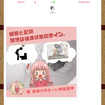
Pocket
LINE
Pinterest
0
コピー