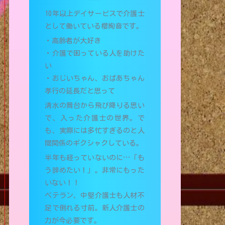
10年以上デイサービスで介護士
として働いている櫻絢音です。
・高齢者が大好き
・介護で困っている人を助けた
い
・おじいちゃん、おばあちゃん
孝行の延長だと思って
清水の舞台から飛び降りる思い
で、入った介護士の世界。で
も、実際には多忙すぎるのと人
間関係のギクシャクしている。
半年も経っていないのに…「も
う辞めたい！」。非常にもった
いない！！
ベテラン、中堅介護士も人材不
足で倒れる寸前。新人介護士の
力が今必要です。