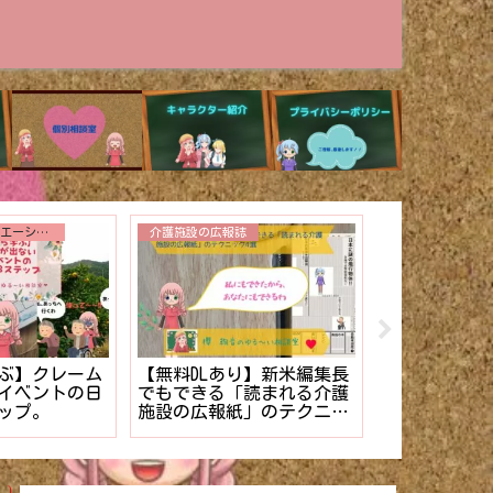
トイレ介助
その他
事故発生！！
【まだ終わらない】を解
介護施設のケ
さない事故報
決⁉︎新人介護士でもできる
き方。【マニ
【マニュア
排泄介助の管理法