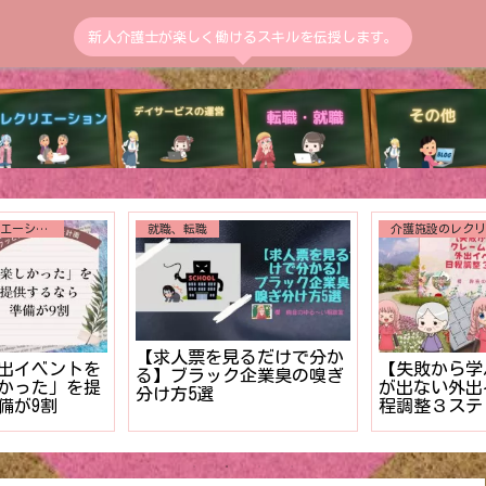
新人介護士が楽しく働けるスキルを伝授します。
介護施設のレクリエーション
入浴介助
送迎
対に外せない
送迎中の交通
【新人介護士のうちに解決
クション【利
二度と繰り返
したい！】利用者様の入浴
の写真を】
告書の書き方
拒否を克服する対策３ステ
ル】
ップ