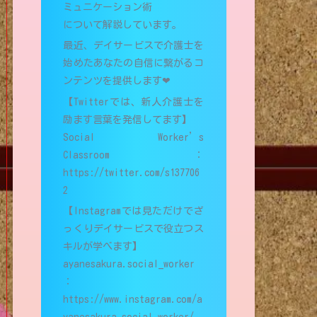
ミュニケーション術
について解説しています。
最近、デイサービスで介護士を
始めたあなたの自信に繋がるコ
ンテンツを提供します❤︎
【Twitterでは、新人介護士を
励ます言葉を発信してます】
Social Worker’s
Classroom：
https://twitter.com/s137706
2
【Instagramでは見ただけでざ
っくりデイサービスで役立つス
キルが学べます】
ayanesakura.social_worker
：
https://www.instagram.com/a
yanesakura.social_worker/