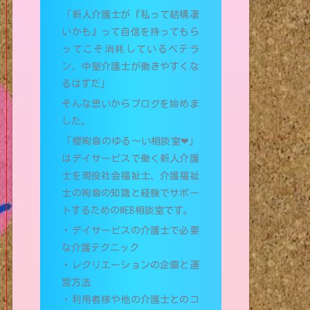
「新人介護士が『私って結構凄
いかも』って自信を持ってもら
ってこそ消耗しているベテラ
ン、中堅介護士が働きやすくな
るはずだ」
そんな思いからブログを始めま
した。
「櫻絢音のゆる〜い相談室❤︎」
はデイサービスで働く新人介護
士を現役社会福祉士、介護福祉
士の絢音の知識と経験でサポー
トするためのWEB相談室です。
・デイサービスの介護士で必要
な介護テクニック
・レクリエーションの企画と運
営方法
・利用者様や他の介護士とのコ