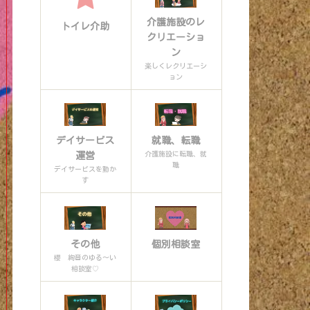
介護施設のレ
トイレ介助
クリエーショ
ン
楽しくレクリエーシ
ョン
デイサービス
就職、転職
介護施設に転職、就
運営
職
デイサービスを動か
す
その他
個別相談室
櫻 絢音のゆる〜い
相談室♡