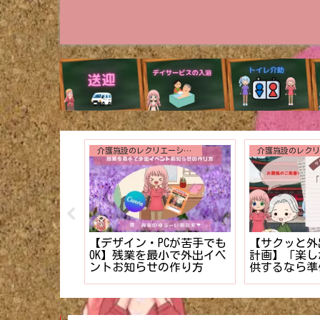
入浴介助
誕生日会で絶
り】新米編集長
【図解多めで解説】入浴時
3つのアトラ
読まれる介護
の着脱介助が劇的にスムー
用者様に最高
」のテクニッ
ズになる6つのコツ！！