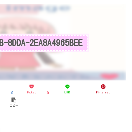
B-8DDA-2EA8A4965BEE
ブ
Pocket
LINE
Pinterest
0
0
コピー