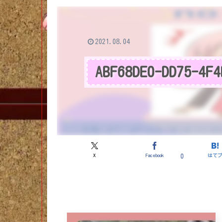
2021.08.04
ABF68DE0-DD75-4F4
X
Facebook
はて
0