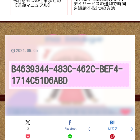
者が
られる６つの仕事まとめ
デイサービスの送迎で時間
保
ョン
【送迎マニュアル】
を短縮する3つの方法
デ
つ
2021.09.05
B4639344-483C-462C-BEF4-
1714C51D6ABD
X
Facebook
はてブ
0
0