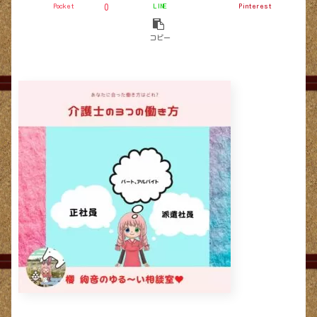
Pocket
LINE
Pinterest
0
コピー