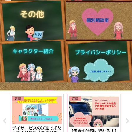
送迎
送迎
でも
デイサービスの送迎で求め
【予定の時間に遅れる！】
【