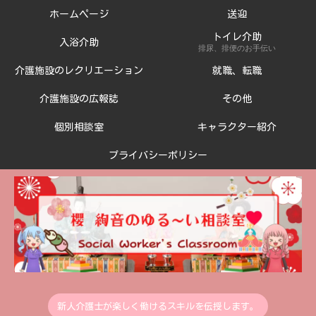
ホームページ
送迎
トイレ介助
入浴介助
排尿、排便のお手伝い
介護施設のレクリエーション
就職、転職
介護施設の広報誌
その他
個別相談室
キャラクター紹介
プライバシーポリシー
新人介護士が楽しく働けるスキルを伝授します。