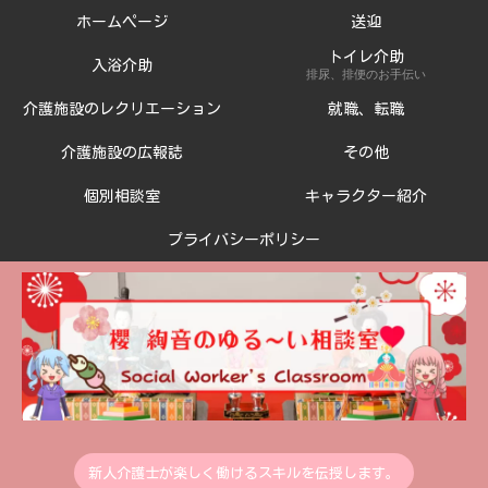
ホームページ
送迎
トイレ介助
入浴介助
排尿、排便のお手伝い
介護施設のレクリエーション
就職、転職
介護施設の広報誌
その他
個別相談室
キャラクター紹介
プライバシーポリシー
新人介護士が楽しく働けるスキルを伝授します。