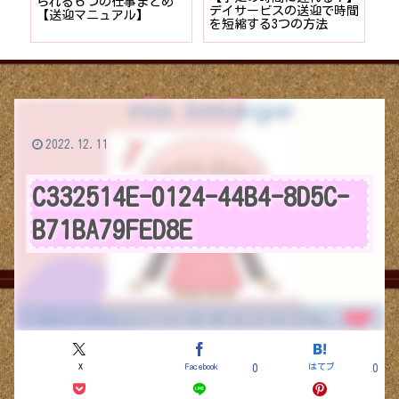
者が
られる６つの仕事まとめ
デイサービスの送迎で時間
保
ョン
【送迎マニュアル】
を短縮する3つの方法
デ
つ
2022.12.11
C332514E-0124-44B4-8D5C-
B71BA79FED8E
X
Facebook
はてブ
0
0