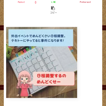
Pocket
LINE
Pinterest
0
コピー