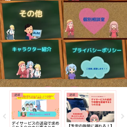
送迎
送迎
でも
デイサービスの送迎で求め
【予定の時間に遅れる！】
【