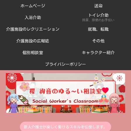
ホームページ
送迎
トイレ介助
入浴介助
排尿、排便のお手伝い
介護施設のレクリエーション
就職、転職
介護施設の広報誌
その他
個別相談室
キャラクター紹介
プライバシーポリシー
新人介護士が楽しく働けるスキルを伝授します。