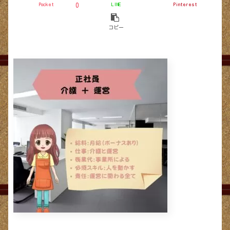
Pocket
LINE
Pinterest
0
コピー