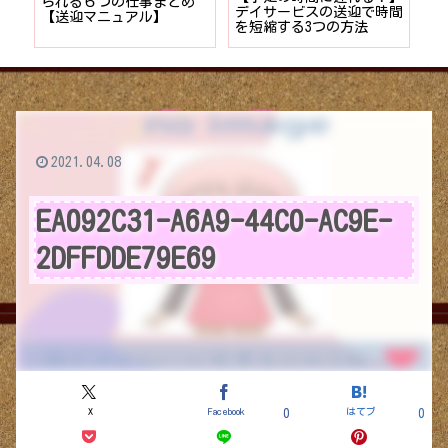
者が
られる６つの仕事まとめ
デイサービスの送迎で時間
保
ョン
【送迎マニュアル】
を短縮する3つの方法
デ
つ
2021.04.08
EA092C31-A6A9-44C0-AC9E-
2DFFDDE79E69
X
Facebook
はてブ
0
0