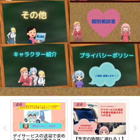
送迎
送迎
でも
デイサービスの送迎で求め
【予定の時間に遅れる！】
【