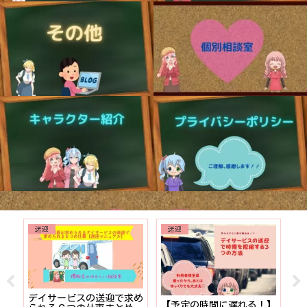
送迎
送迎
でも
デイサービスの送迎で求め
【予定の時間に遅れる！】
【