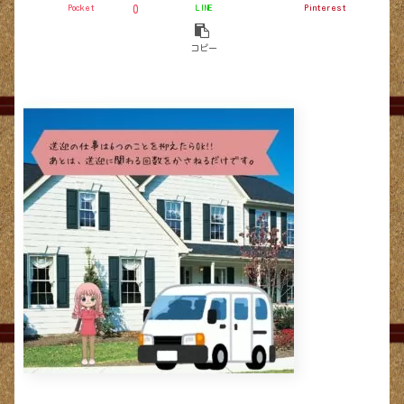
Pocket
LINE
Pinterest
0
コピー