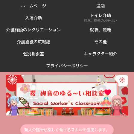
ホームページ
送迎
トイレ介助
入浴介助
排尿、排便のお手伝い
介護施設のレクリエーション
就職、転職
介護施設の広報誌
その他
個別相談室
キャラクター紹介
プライバシーポリシー
新人介護士が楽しく働けるスキルを伝授します。