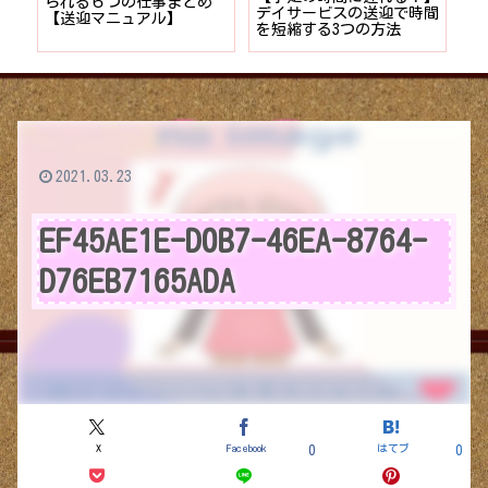
者が
られる６つの仕事まとめ
デイサービスの送迎で時間
保
ョン
【送迎マニュアル】
を短縮する3つの方法
デ
つ
2021.03.23
EF45AE1E-D0B7-46EA-8764-
D76EB7165ADA
X
Facebook
はてブ
0
0