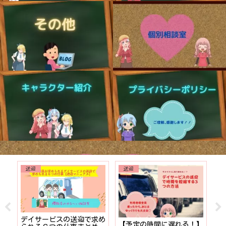
就職、転職
介護施設のレクリエーション
！】
【プライベートな時間を確
【デザイン・PCが苦手で
【