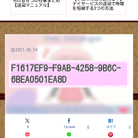
時間
保】未経験者でもゆる〜く
もOK】残業を最小で外出
計
デイサービスに転職する7
イベントお知らせの作り方
供
つのポイント
2021.06.24
F1617EF9-F9AB-4258-9B6C-
6BEA0501EA8D
X
Facebook
はてブ
0
0