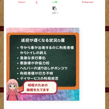
Pocket
LINE
Pinterest
0
コピー