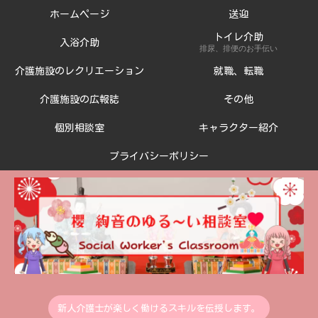
ホームページ
送迎
トイレ介助
入浴介助
排尿、排便のお手伝い
介護施設のレクリエーション
就職、転職
介護施設の広報誌
その他
個別相談室
キャラクター紹介
プライバシーポリシー
新人介護士が楽しく働けるスキルを伝授します。