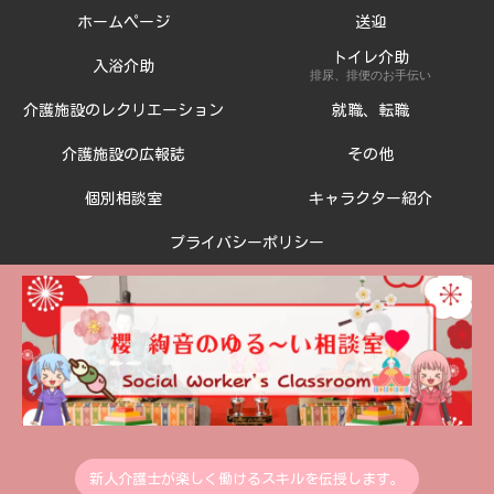
ホームページ
送迎
トイレ介助
入浴介助
排尿、排便のお手伝い
介護施設のレクリエーション
就職、転職
介護施設の広報誌
その他
個別相談室
キャラクター紹介
プライバシーポリシー
新人介護士が楽しく働けるスキルを伝授します。