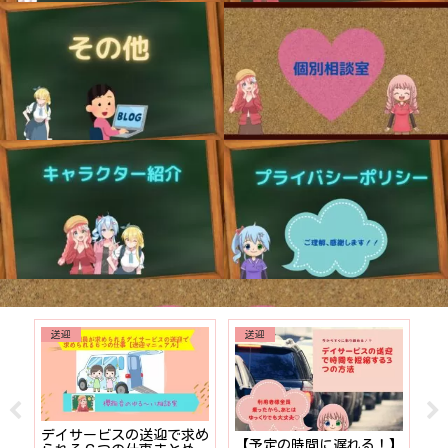
送迎
送迎
でも
デイサービスの送迎で求め
【予定の時間に遅れる！】
【