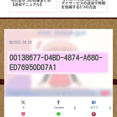
者が
られる６つの仕事まとめ
デイサービスの送迎で時間
保
ョン
【送迎マニュアル】
を短縮する3つの方法
デ
つ
2022.08.28
00138677-D4BD-4874-A680-
ED76950D07A1
X
Facebook
はてブ
0
0