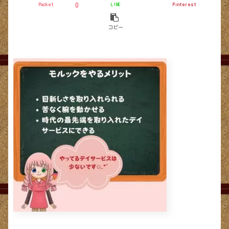
Pocket
LINE
Pinterest
0
コピー