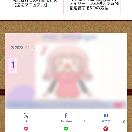
者が
られる６つの仕事まとめ
デイサービスの送迎で時間
保
ョン
【送迎マニュアル】
を短縮する3つの方法
デ
つ
2023.04.02
1
X
Facebook
はてブ
0
0