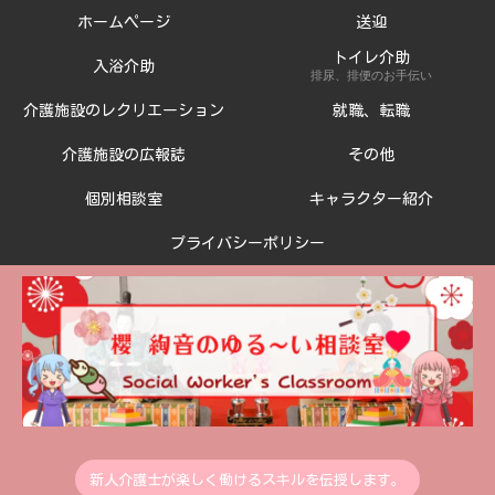
ホームページ
送迎
トイレ介助
入浴介助
排尿、排便のお手伝い
介護施設のレクリエーション
就職、転職
介護施設の広報誌
その他
個別相談室
キャラクター紹介
プライバシーポリシー
新人介護士が楽しく働けるスキルを伝授します。