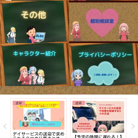
送迎
送迎
でも
デイサービスの送迎で求め
【予定の時間に遅れる！】
【