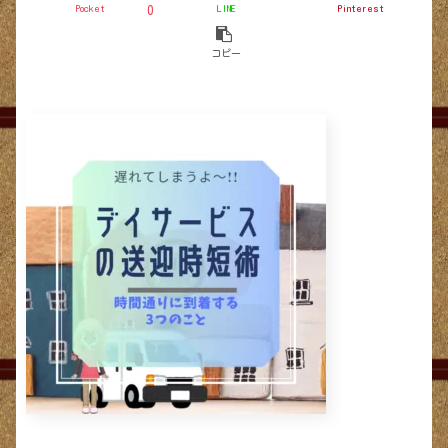
Pocket
LINE
Pinterest
0
コピー