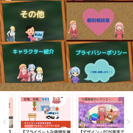
就職、転職
介護施設のレクリエーション
！】
【プライベートな時間を確
【デザイン・PCが苦手で
【