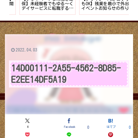
時間
保】未経験者でもゆる〜く
もOK】残業を最小で外出
計
デイサービスに転職する7
イベントお知らせの作り方
供
つのポイント
2022.04.03
14D00111-2A55-4562-8D85-
E2EE14DF5A19
X
Facebook
はてブ
0
0