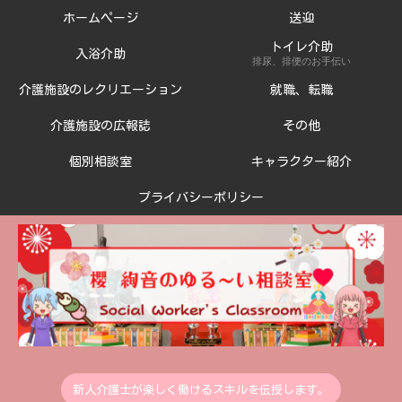
ホームページ
送迎
トイレ介助
入浴介助
排尿、排便のお手伝い
介護施設のレクリエーション
就職、転職
介護施設の広報誌
その他
個別相談室
キャラクター紹介
プライバシーポリシー
新人介護士が楽しく働けるスキルを伝授します。