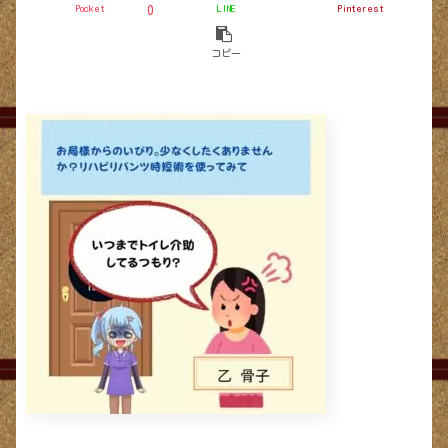
Pocket
LINE
Pinterest
0
コピー