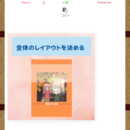
Pocket
LINE
Pinterest
0
コピー