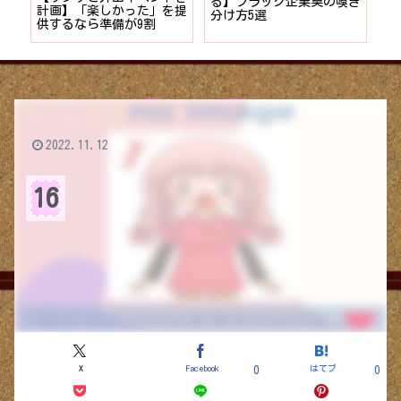
る】ブラック企業臭の嗅ぎ
出
計画】「楽しかった」を提
が
分け方5選
り方
供するなら準備が9割
程
2022.11.12
16
X
Facebook
はてブ
0
0