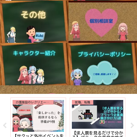
介護施設のレクリエーション
就職、転職
【求人票を見るだけで分か
で
【サクッと外出イベントを
【