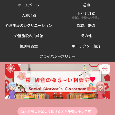
ホームページ
送迎
トイレ介助
入浴介助
排尿、排便のお手伝い
介護施設のレクリエーション
就職、転職
介護施設の広報誌
その他
個別相談室
キャラクター紹介
プライバシーポリシー
新人介護士が楽しく働けるスキルを伝授します。