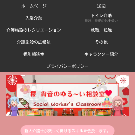
ホームページ
送迎
トイレ介助
入浴介助
排尿、排便のお手伝い
介護施設のレクリエーション
就職、転職
介護施設の広報誌
その他
個別相談室
キャラクター紹介
プライバシーポリシー
新人介護士が楽しく働けるスキルを伝授します。