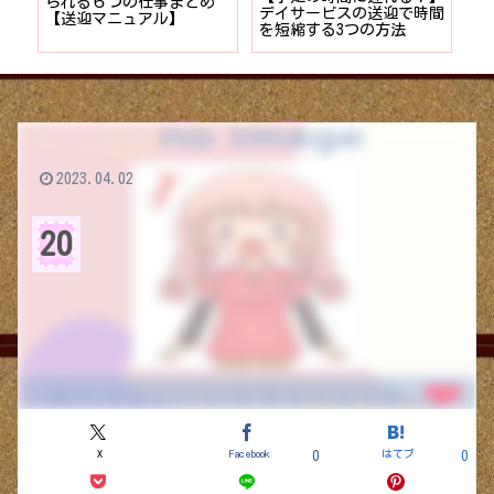
者が
られる６つの仕事まとめ
デイサービスの送迎で時間
保
ョン
【送迎マニュアル】
を短縮する3つの方法
デ
つ
2023.04.02
20
X
Facebook
はてブ
0
0