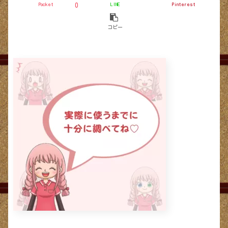
Pocket
LINE
Pinterest
0
コピー