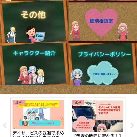
送迎
送迎
でも
デイサービスの送迎で求め
【予定の時間に遅れる！】
【