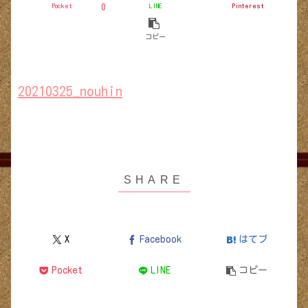
Pocket
LINE
Pinterest
0
コピー
20210325_nouhin
X
Facebook
はてブ
Pocket
LINE
コピー