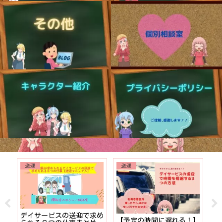
送迎
送迎
でも
デイサービスの送迎で求め
【予定の時間に遅れる！】
【