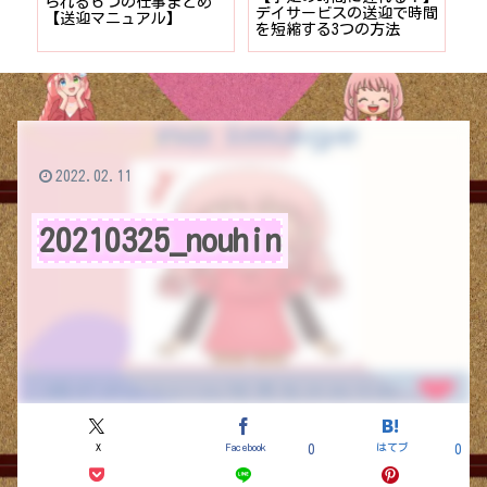
者が
られる６つの仕事まとめ
デイサービスの送迎で時間
保
ョン
【送迎マニュアル】
を短縮する3つの方法
デ
つ
2022.02.11
20210325_nouhin
X
Facebook
はてブ
0
0