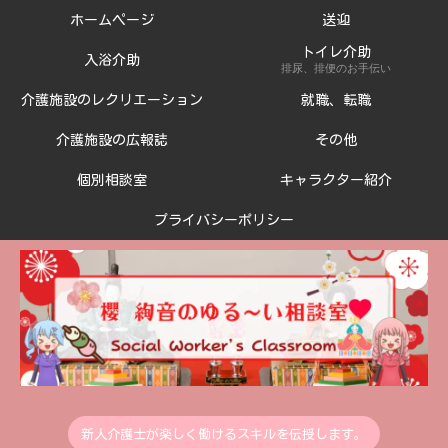
ホームページ
送迎
トイレ介助
入浴介助
排尿、排便のお手伝い
介護施設のレクリエーション
就職、転職
介護施設の広報誌
その他
個別相談室
キャラクター紹介
プライバシーポリシー
新人介護士が楽しく働けるスキルを伝授します。