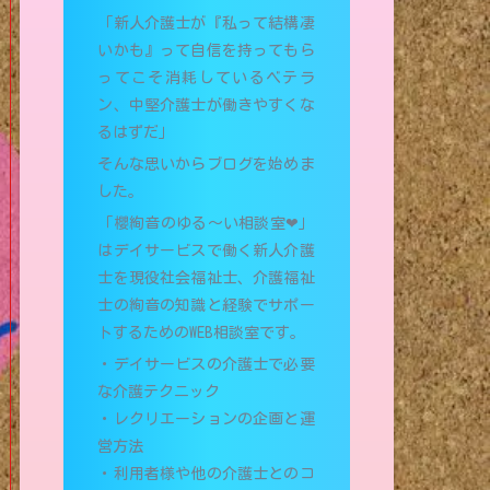
「新人介護士が『私って結構凄
いかも』って自信を持ってもら
ってこそ消耗しているベテラ
ン、中堅介護士が働きやすくな
るはずだ」
そんな思いからブログを始めま
した。
「櫻絢音のゆる〜い相談室❤︎」
はデイサービスで働く新人介護
士を現役社会福祉士、介護福祉
士の絢音の知識と経験でサポー
トするためのWEB相談室です。
・デイサービスの介護士で必要
な介護テクニック
・レクリエーションの企画と運
営方法
・利用者様や他の介護士とのコ