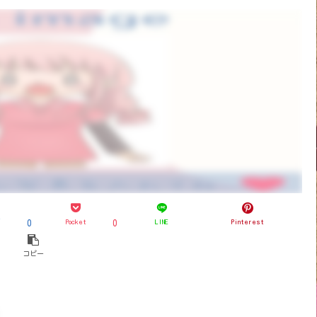
ブ
Pocket
LINE
Pinterest
0
0
コピー