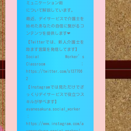
ミュニケーション術
について解説しています。
最近、デイサービスで介護士を
始めたあなたの自信に繋がるコ
ンテンツを提供します❤︎
【Twitterでは、新人介護士を
励ます言葉を発信してます】
Social Worker’s
Classroom：
https://twitter.com/s137706
2
【Instagramでは見ただけでざ
っくりデイサービスで役立つス
キルが学べます】
ayanesakura.social_worker
：
https://www.instagram.com/a
yanesakura.social_worker/