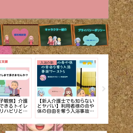
入浴介助
【取説】介護
子観察】介護
【新人介護士でも知らない
企画・実施で
できるトイレ
とヤバい】利用者様の命や
楽しめるレク
リハビリと自
体の自由を奪う入浴事故ワ
ースト5