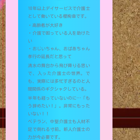
10年以上デイサービスで介護士
として働いている櫻絢音です。
・高齢者が大好き
・介護で困っている人を助けた
い
・おじいちゃん、おばあちゃん
孝行の延長だと思って
清水の舞台から飛び降りる思い
で、入った介護士の世界。で
も、実際には多忙すぎるのと人
間関係のギクシャクしている。
半年も経っていないのに…「も
う辞めたい！」。非常にもった
いない！！
ベテラン、中堅介護士も人材不
足で倒れる寸前。新人介護士の
力が今必要です。