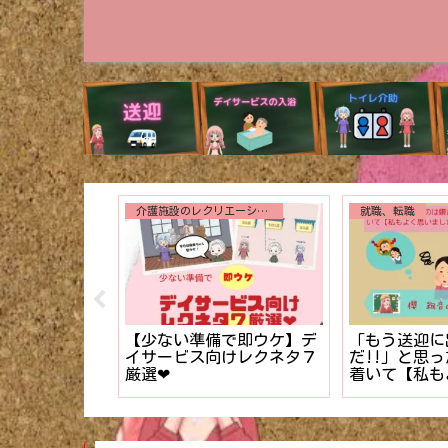
介護施設のレクリエーション
就職、転職
ース記録の書
【少ない準備で即ウケ】デ
「もう送迎に
ュアル】
イサービス向けレクネタ７
だ!!」と思
厳選❤︎
着いて【私も
た】