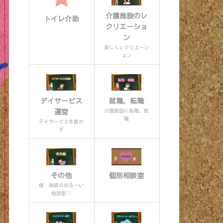
介護施設のレ
トイレ介助
クリエーショ
ン
楽しくレクリエーシ
ョン
デイサービス
就職、転職
介護施設に転職、就
運営
職
デイサービスを動か
す
その他
個別相談室
櫻 絢音のゆる〜い
相談室♡