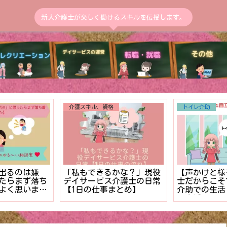
新人介護士が楽しく働けるスキルを伝授します。
介護スキル、資格
トイレ介助
出るのは嫌
「私もできるかな？」現役
【声かけと様
ったらまず落ち
デイサービス介護士の日常
士だからこそ
よく思いまし
【1日の仕事まとめ】
介助での生活
立支援