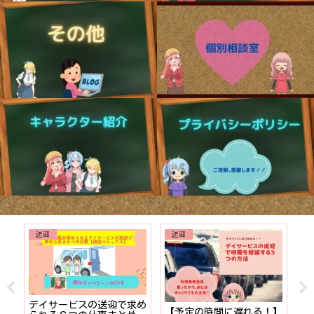
送迎
送迎
でも
デイサービスの送迎で求め
【予定の時間に遅れる！】
【