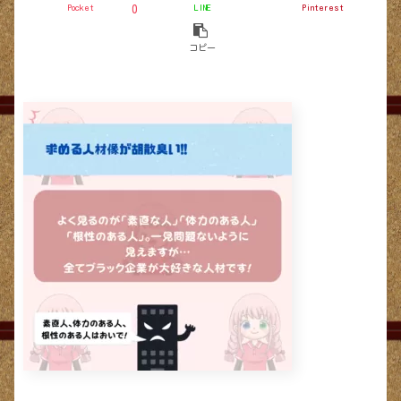
Pocket
LINE
Pinterest
0
コピー