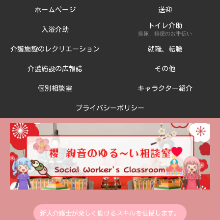
ホームページ
送迎
トイレ介助
入浴介助
排尿、排便のお手伝い
介護施設のレクリエーション
就職、転職
介護施設の広報誌
その他
個別相談室
キャラクター紹介
プライバシーポリシー
新人介護士が楽しく働けるスキルを伝授します。