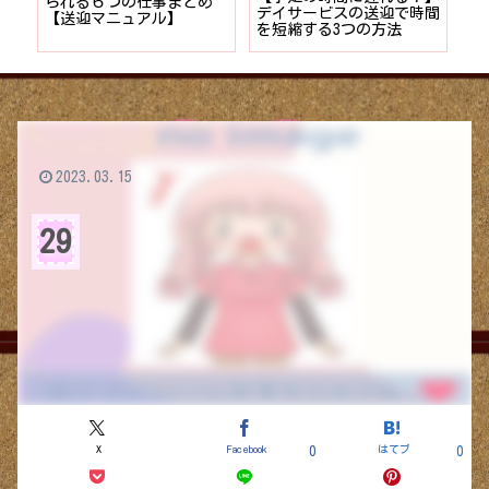
者が
られる６つの仕事まとめ
デイサービスの送迎で時間
保
ョン
【送迎マニュアル】
を短縮する3つの方法
デ
つ
2023.03.15
29
X
Facebook
はてブ
0
0