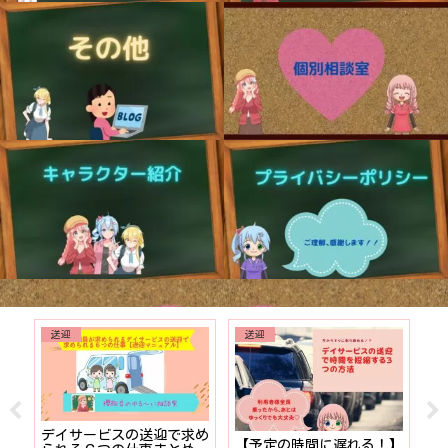
送迎
送迎
でも
デイサービスの送迎で求め
【予定の時間に遅れる！】
【