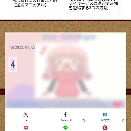
者が
られる６つの仕事まとめ
デイサービスの送迎で時間
保
ョン
【送迎マニュアル】
を短縮する3つの方法
デ
つ
2023.04.02
4
X
Facebook
はてブ
0
0