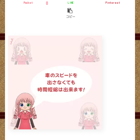
Pocket
LINE
Pinterest
0
コピー