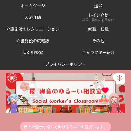
ホームページ
送迎
トイレ介助
入浴介助
排尿、排便のお手伝い
介護施設のレクリエーション
就職、転職
介護施設の広報誌
その他
個別相談室
キャラクター紹介
プライバシーポリシー
新人介護士が楽しく働けるスキルを伝授します。