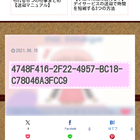
者が
られる６つの仕事まとめ
デイサービスの送迎で時間
保
ョン
【送迎マニュアル】
を短縮する3つの方法
デ
つ
2021.06.15
4748F416-2F22-4957-BC18-
C78046A3FCC9
X
Facebook
はてブ
0
0