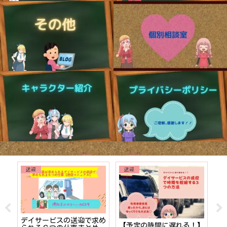
送迎
送迎
でも
デイサービスの送迎で求め
【予定の時間に遅れる！】
【