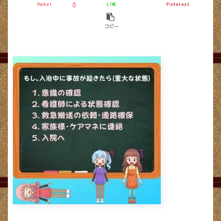
Pocket
LINE
Pinterest
0
コピー