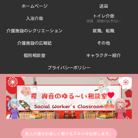
ホームページ
送迎
トイレ介助
入浴介助
排尿、排便のお手伝い
介護施設のレクリエーション
就職、転職
介護施設の広報誌
その他
個別相談室
キャラクター紹介
プライバシーポリシー
新人介護士が楽しく働けるスキルを伝授します。