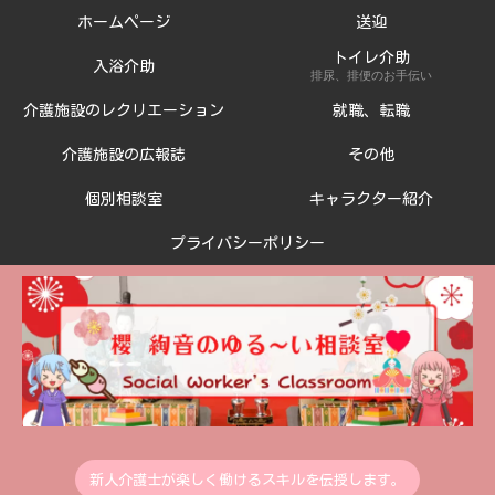
ホームページ
送迎
トイレ介助
入浴介助
排尿、排便のお手伝い
介護施設のレクリエーション
就職、転職
介護施設の広報誌
その他
個別相談室
キャラクター紹介
プライバシーポリシー
新人介護士が楽しく働けるスキルを伝授します。