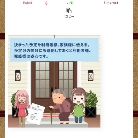
Pocket
LINE
Pinterest
0
コピー