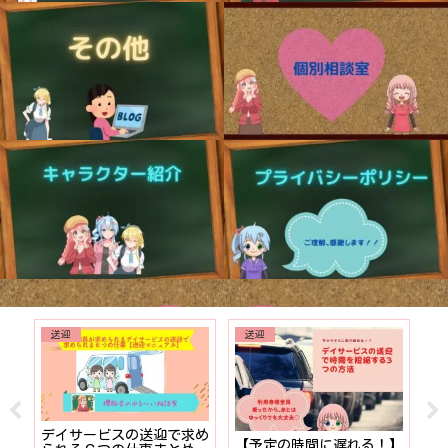
送迎
送迎
でも
デイサービスの送迎で求め
【予定の時間に遅れる！】
【