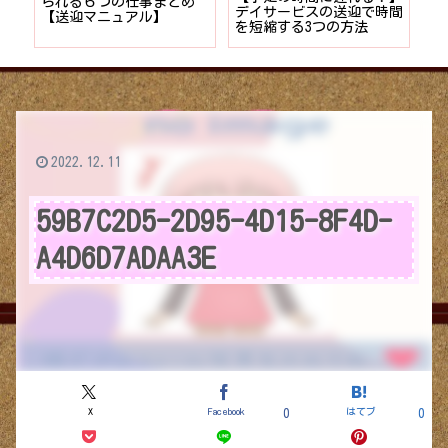
者が
られる６つの仕事まとめ
デイサービスの送迎で時間
保
ョン
【送迎マニュアル】
を短縮する3つの方法
デ
つ
2022.12.11
59B7C2D5-2D95-4D15-8F4D-
A4D6D7ADAA3E
X
Facebook
はてブ
0
0