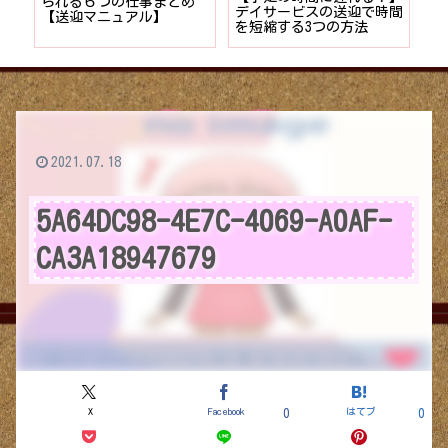
者が
られる６つの仕事まとめ
デイサービスの送迎で時間
保
ョン
【送迎マニュアル】
を短縮する3つの方法
デ
つ
2021.07.18
5A64DC98-4E7C-4069-A0AF-
CA3A18947679
X
Facebook
はてブ
0
0