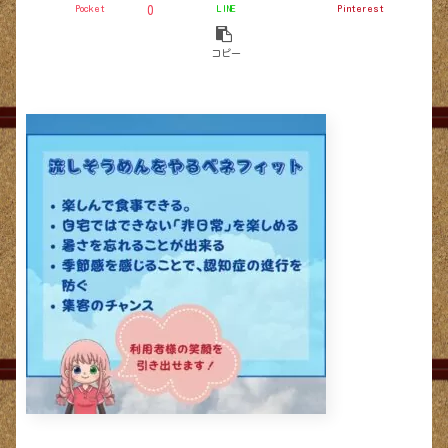
Pocket
LINE
Pinterest
0
コピー