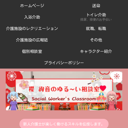
ホームページ
送迎
トイレ介助
入浴介助
排尿、排便のお手伝い
介護施設のレクリエーション
就職、転職
介護施設の広報誌
その他
個別相談室
キャラクター紹介
プライバシーポリシー
新人介護士が楽しく働けるスキルを伝授します。