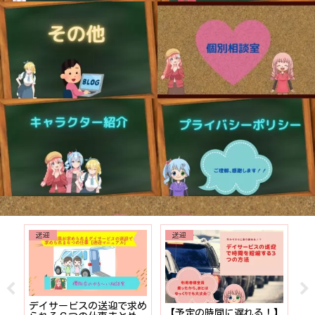
送迎
送迎
でも
デイサービスの送迎で求め
【予定の時間に遅れる！】
【