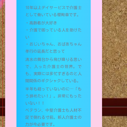
10年以上デイサービスで介護士
として働いている櫻絢音です。
・高齢者が大好き
・介護で困っている人を助けた
い
・おじいちゃん、おばあちゃん
孝行の延長だと思って
清水の舞台から飛び降りる思い
で、入った介護士の世界。で
も、実際には多忙すぎるのと人
間関係のギクシャクしている。
半年も経っていないのに…「も
う辞めたい！」。非常にもった
いない！！
ベテラン、中堅介護士も人材不
足で倒れる寸前。新人介護士の
力が今必要です。