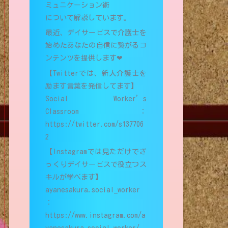
ミュニケーション術
について解説しています。
最近、デイサービスで介護士を
始めたあなたの自信に繋がるコ
ンテンツを提供します❤︎
【Twitterでは、新人介護士を
励ます言葉を発信してます】
Social Worker’s
Classroom：
https://twitter.com/s137706
2
【Instagramでは見ただけでざ
っくりデイサービスで役立つス
キルが学べます】
ayanesakura.social_worker
：
https://www.instagram.com/a
yanesakura.social_worker/