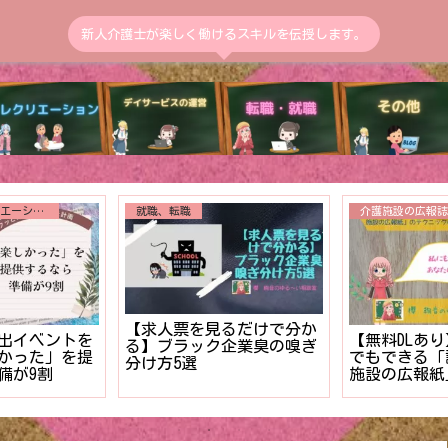
新人介護士が楽しく働けるスキルを伝授します。
送迎
トイレ介助
送迎中の交通事故発生！！
のうちに解決
【まだ終わら
二度と繰り返さない事故報
用者様の入浴
決⁉︎新人介
告書の書き方【マニュア
る対策３ステ
排泄介助の管
ル】