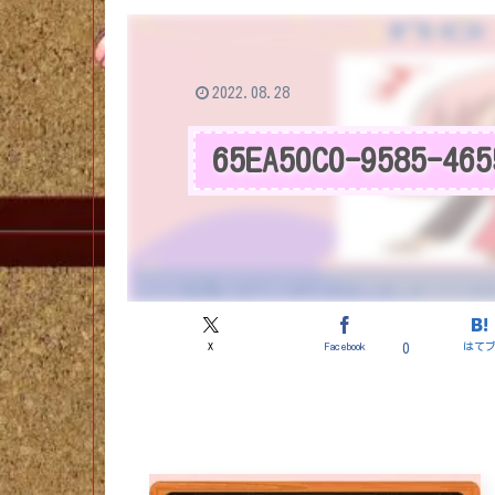
2022.08.28
65EA50C0-9585-465
X
Facebook
はて
0