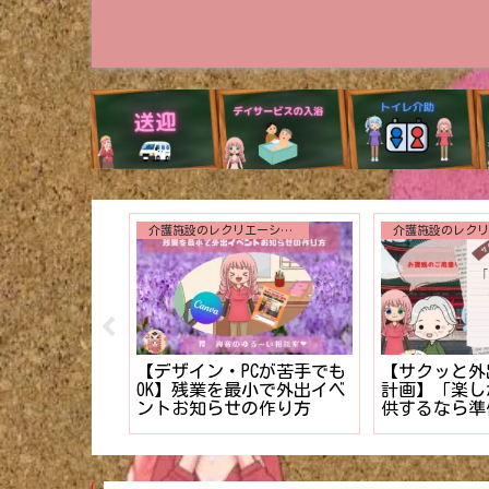
介護施設のレクリエーション
入浴介助
誕生日会で絶対に外せない
解説】入浴時
【新人介護士
3つのアトラクション【利
劇的にスムー
したい！】利
用者様に最高の写真を】
のコツ！！
拒否を克服す
ップ