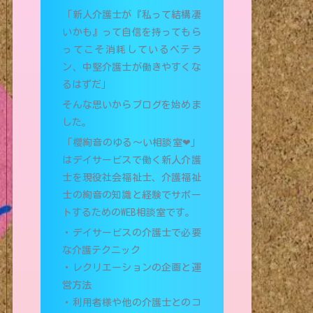
「新人介護士が『私って結構凄
いかも』って自信を持ってもら
ってこそ消耗しているベテラ
ン、中堅介護士が働きやすくな
るはずだ」
そんな思いからブログを始めま
した。
「櫻絢音のゆる〜い相談室❤︎」
はデイサービスで働く新人介護
士を現役社会福祉士、介護福祉
士の絢音の知識と経験でサポー
トするためのWEB相談室です。
・デイサービスの介護士で必要
な介護テクニック
・レクリエーションの企画と運
営方法
・利用者様や他の介護士とのコ