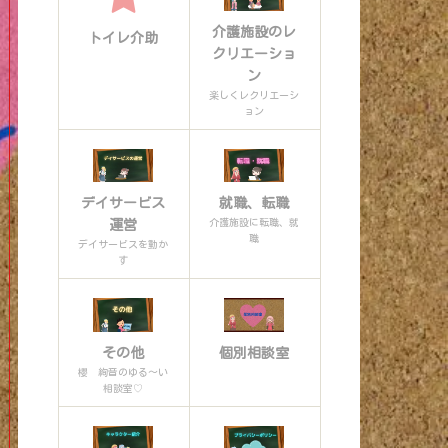
介護施設のレ
トイレ介助
クリエーショ
ン
楽しくレクリエーシ
ョン
デイサービス
就職、転職
介護施設に転職、就
運営
職
デイサービスを動か
す
その他
個別相談室
櫻 絢音のゆる〜い
相談室♡