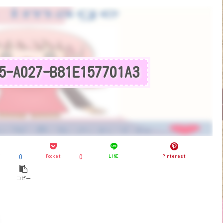
5-A027-B81E157701A3
ブ
Pocket
LINE
Pinterest
0
0
コピー