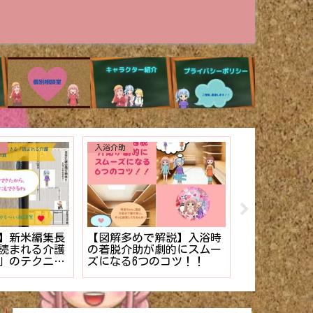
その他
ない】を解
介護施設のケース記録の書
【少ない準備
護士でもできる
き方。【マニュアル】
イサービス向
理法
厳選❤︎