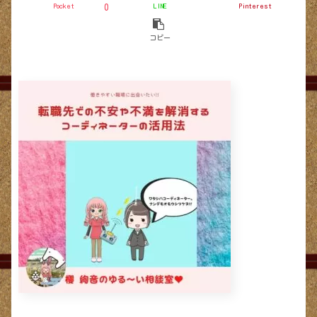
Pocket
LINE
Pinterest
0
コピー