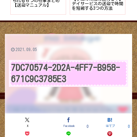
者が
られる６つの仕事まとめ
デイサービスの送迎で時間
保
ョン
【送迎マニュアル】
を短縮する3つの方法
デ
つ
2021.09.05
7DC70574-2D2A-4FF7-B958-
671C9C3785E3
X
Facebook
はてブ
0
0