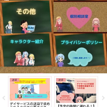
送迎
送迎
でも
デイサービスの送迎で求め
【予定の時間に遅れる！】
【