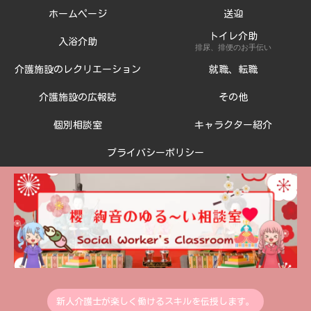
ホームページ
送迎
トイレ介助
入浴介助
排尿、排便のお手伝い
介護施設のレクリエーション
就職、転職
介護施設の広報誌
その他
個別相談室
キャラクター紹介
プライバシーポリシー
新人介護士が楽しく働けるスキルを伝授します。