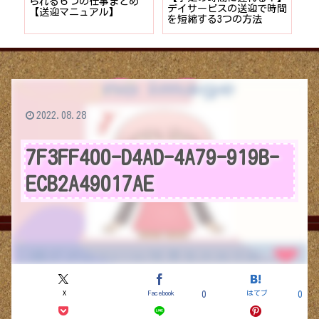
者が
られる６つの仕事まとめ
デイサービスの送迎で時間
保
ョン
【送迎マニュアル】
を短縮する3つの方法
デ
つ
2022.08.28
7F3FF400-D4AD-4A79-919B-
ECB2A49017AE
X
Facebook
はてブ
0
0