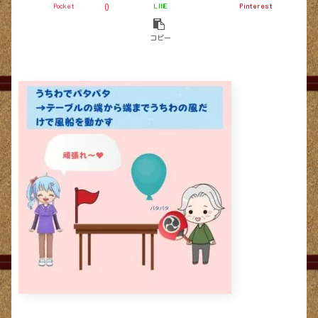
Pocket
LINE
Pinterest
0
コピー