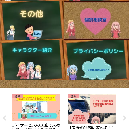
送迎
送迎
でも
デイサービスの送迎で求め
【予定の時間に遅れる！】
【