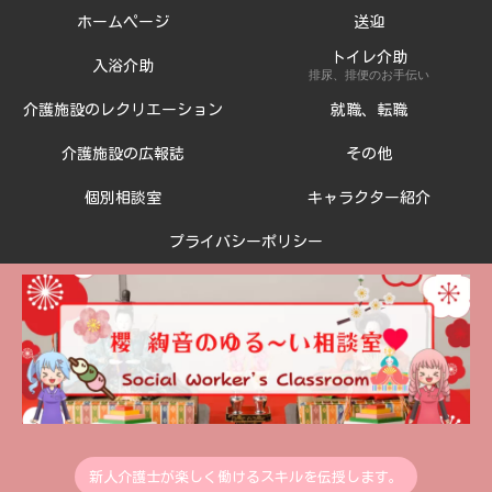
ホームページ
送迎
トイレ介助
入浴介助
排尿、排便のお手伝い
介護施設のレクリエーション
就職、転職
介護施設の広報誌
その他
個別相談室
キャラクター紹介
プライバシーポリシー
新人介護士が楽しく働けるスキルを伝授します。