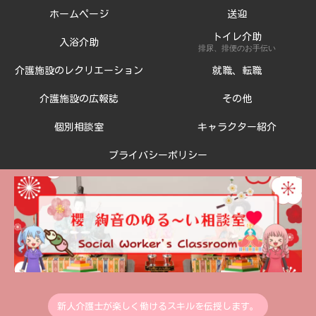
ホームページ
送迎
トイレ介助
入浴介助
排尿、排便のお手伝い
介護施設のレクリエーション
就職、転職
介護施設の広報誌
その他
個別相談室
キャラクター紹介
プライバシーポリシー
新人介護士が楽しく働けるスキルを伝授します。