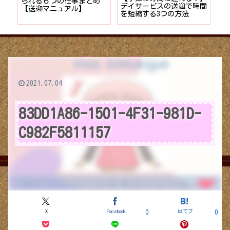
者が
られる６つの仕事まとめ
デイサービスの送迎で時間
保
ョン
【送迎マニュアル】
を短縮する3つの方法
デ
つ
2021.07.04
83DD1A86-1501-4F31-981D-
C982F5811157
X
Facebook
はてブ
0
0