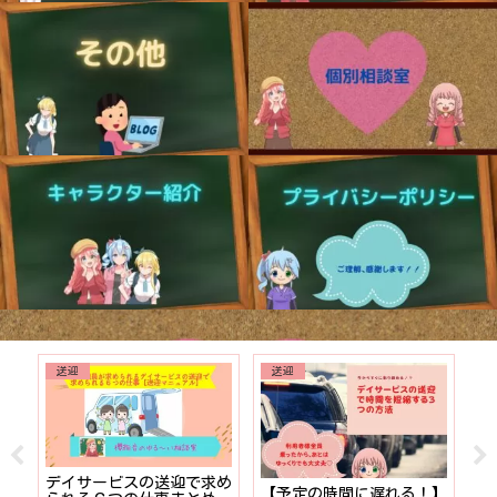
送迎
送迎
でも
デイサービスの送迎で求め
【予定の時間に遅れる！】
【