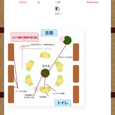
Pocket
LINE
Pinterest
0
コピー