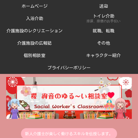
ホームページ
送迎
トイレ介助
入浴介助
排尿、排便のお手伝い
介護施設のレクリエーション
就職、転職
介護施設の広報誌
その他
個別相談室
キャラクター紹介
プライバシーポリシー
新人介護士が楽しく働けるスキルを伝授します。