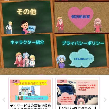
送迎
送迎
でも
デイサービスの送迎で求め
【予定の時間に遅れる！】
【