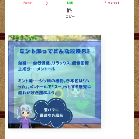
Pocket
LINE
Pinterest
0
コピー