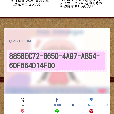
者が
られる６つの仕事まとめ
デイサービスの送迎で時間
保
ョン
【送迎マニュアル】
を短縮する3つの方法
デ
つ
2021.08.04
8858EC72-8650-4A97-AB54-
60F664D14FD0
X
Facebook
はてブ
0
0