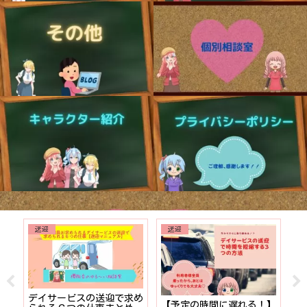
送迎
送迎
でも
デイサービスの送迎で求め
【予定の時間に遅れる！】
【