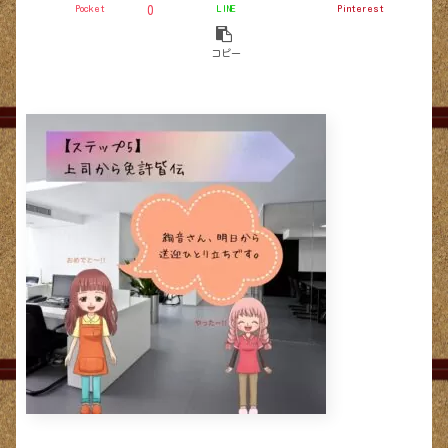
Pocket
LINE
Pinterest
0
コピー