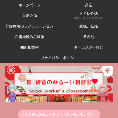
ホームページ
送迎
トイレ介助
入浴介助
排尿、排便のお手伝い
介護施設のレクリエーション
就職、転職
介護施設の広報誌
その他
個別相談室
キャラクター紹介
プライバシーポリシー
新人介護士が楽しく働けるスキルを伝授します。