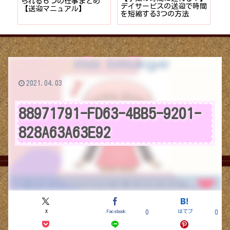
者が
られる６つの仕事まとめ
デイサービスの送迎で時間
保
ョン
【送迎マニュアル】
を短縮する3つの方法
デ
つ
2021.04.03
88971791-FD63-4BB5-9201-
828A63A63E92
X
Facebook
はてブ
0
0