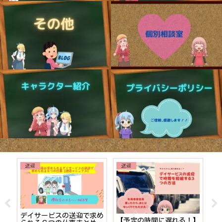
送迎
送迎
でも
デイサービスの送迎で求め
【予定の時間に遅れる！】
【