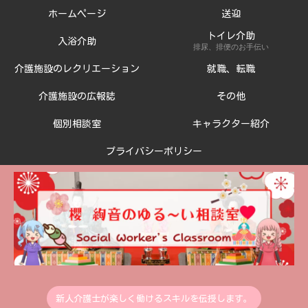
ホームページ
送迎
トイレ介助
入浴介助
排尿、排便のお手伝い
介護施設のレクリエーション
就職、転職
介護施設の広報誌
その他
個別相談室
キャラクター紹介
プライバシーポリシー
新人介護士が楽しく働けるスキルを伝授します。