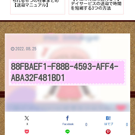
者が
られる６つの仕事まとめ
デイサービスの送迎で時間
保
ョン
【送迎マニュアル】
を短縮する3つの方法
デ
つ
2022.08.25
88FBAEF1-F88B-4593-AFF4-
ABA32F481BD1
X
Facebook
はてブ
0
0