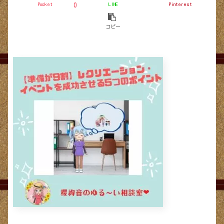
Pocket
LINE
Pinterest
0
コピー