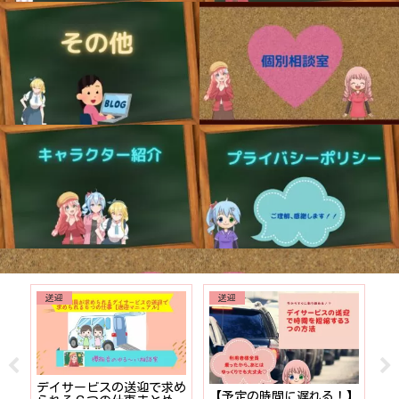
送迎
送迎
でも
デイサービスの送迎で求め
【予定の時間に遅れる！】
【