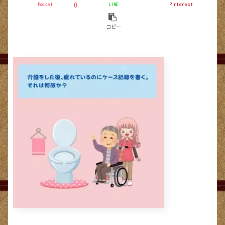
Pocket
LINE
Pinterest
0
コピー