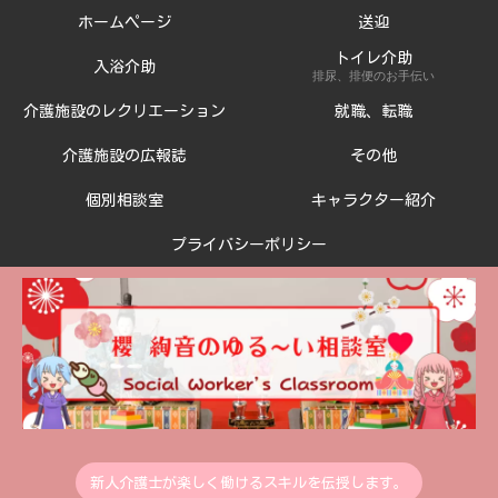
ホームページ
送迎
トイレ介助
入浴介助
排尿、排便のお手伝い
介護施設のレクリエーション
就職、転職
介護施設の広報誌
その他
個別相談室
キャラクター紹介
プライバシーポリシー
新人介護士が楽しく働けるスキルを伝授します。