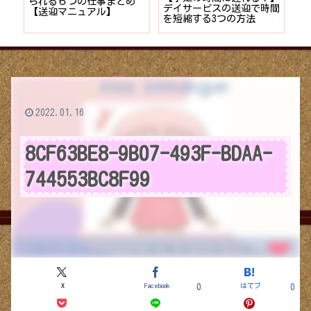
者が
られる６つの仕事まとめ
デイサービスの送迎で時間
保
ョン
【送迎マニュアル】
を短縮する3つの方法
デ
つ
2022.01.16
8CF63BE8-9B07-493F-BDAA-
744553BC8F99
X
Facebook
はてブ
0
0