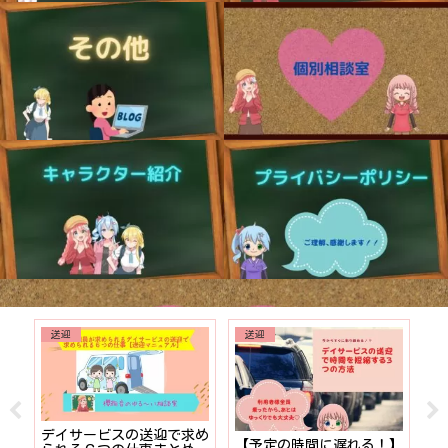
送迎
送迎
就職
デイサービスの送迎で求め
【予定の時間に遅れる！】
【プ