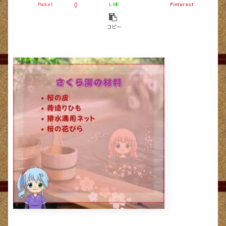
Pocket
LINE
Pinterest
0
コピー