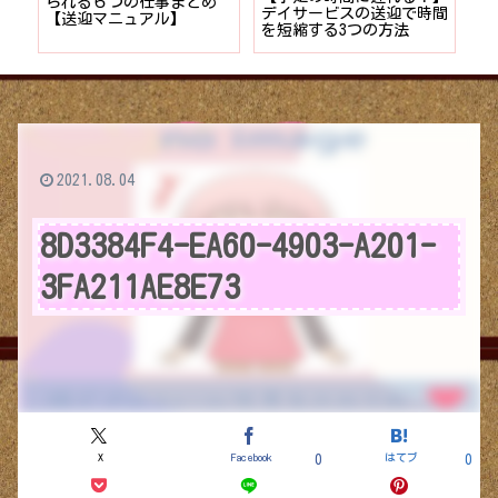
られる６つの仕事まとめ
デイサービスの送迎で時間
保】
【送迎マニュアル】
を短縮する3つの方法
デイ
つの
2021.08.04
8D3384F4-EA60-4903-A201-
3FA211AE8E73
X
Facebook
はてブ
0
0