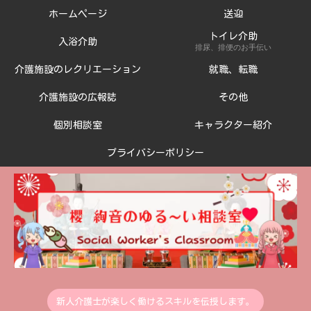
ホームページ
送迎
トイレ介助
入浴介助
排尿、排便のお手伝い
介護施設のレクリエーション
就職、転職
介護施設の広報誌
その他
個別相談室
キャラクター紹介
プライバシーポリシー
新人介護士が楽しく働けるスキルを伝授します。