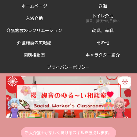
ホームページ
送迎
トイレ介助
入浴介助
排尿、排便のお手伝い
介護施設のレクリエーション
就職、転職
介護施設の広報誌
その他
個別相談室
キャラクター紹介
プライバシーポリシー
新人介護士が楽しく働けるスキルを伝授します。