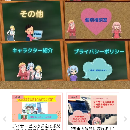
送迎
送迎
でも
デイサービスの送迎で求め
【予定の時間に遅れる！】
【