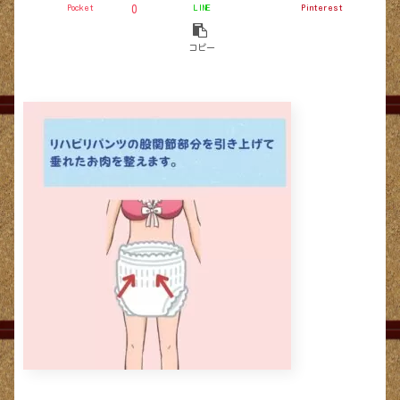
Pocket
LINE
Pinterest
0
コピー