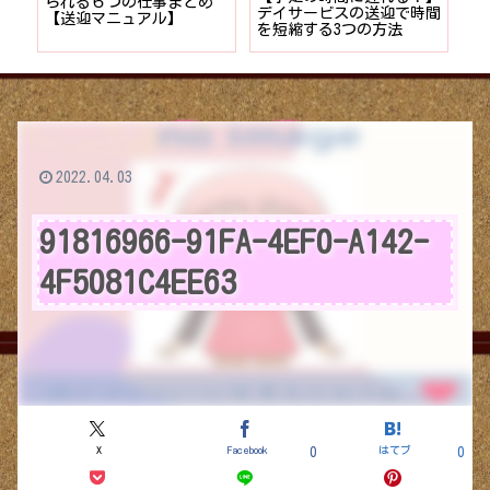
者が
られる６つの仕事まとめ
デイサービスの送迎で時間
保
ョン
【送迎マニュアル】
を短縮する3つの方法
デ
つ
2022.04.03
91816966-91FA-4EF0-A142-
4F5081C4EE63
X
Facebook
はてブ
0
0