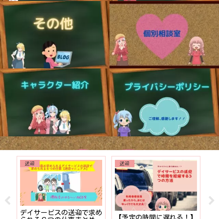
送迎
送迎
でも
デイサービスの送迎で求め
【予定の時間に遅れる！】
【