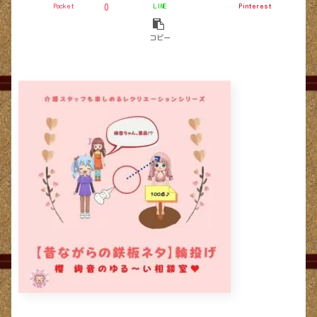
Pocket
LINE
Pinterest
0
コピー