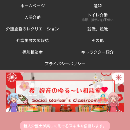
ホームページ
送迎
トイレ介助
入浴介助
排尿、排便のお手伝い
介護施設のレクリエーション
就職、転職
介護施設の広報誌
その他
個別相談室
キャラクター紹介
プライバシーポリシー
新人介護士が楽しく働けるスキルを伝授します。