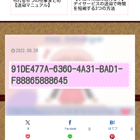
者が
られる６つの仕事まとめ
デイサービスの送迎で時間
保
ョン
【送迎マニュアル】
を短縮する3つの方法
デ
つ
2022.08.28
91DE477A-6360-4A31-BAD1-
F88865888645
X
Facebook
はてブ
0
0