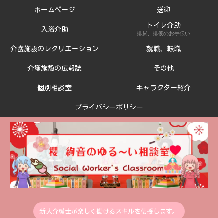
ホームページ
送迎
トイレ介助
入浴介助
排尿、排便のお手伝い
介護施設のレクリエーション
就職、転職
介護施設の広報誌
その他
個別相談室
キャラクター紹介
プライバシーポリシー
新人介護士が楽しく働けるスキルを伝授します。