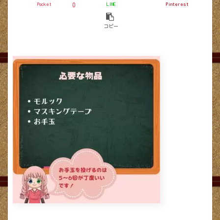
Pocket
LINE
Pinterest
0
コピー