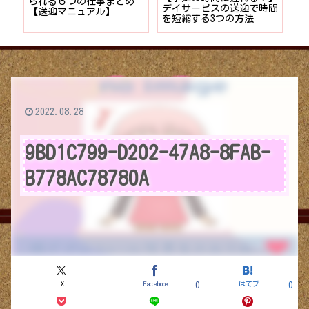
者が
られる６つの仕事まとめ
デイサービスの送迎で時間
保
ョン
【送迎マニュアル】
を短縮する3つの方法
デ
つ
2022.08.28
9BD1C799-D202-47A8-8FAB-
B778AC78780A
X
Facebook
はてブ
0
0