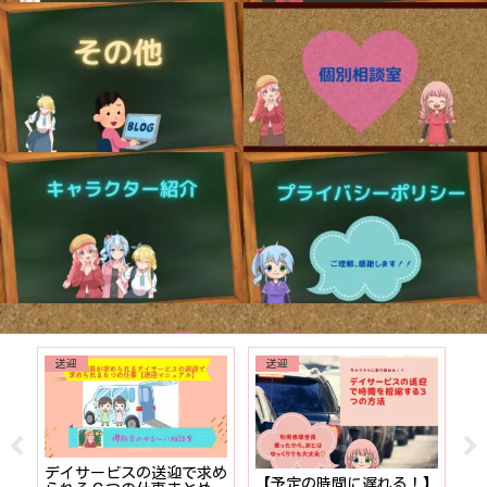
送迎
送迎
でも
デイサービスの送迎で求め
【予定の時間に遅れる！】
【