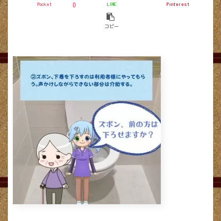
Pocket
LINE
Pinterest
0
コピー