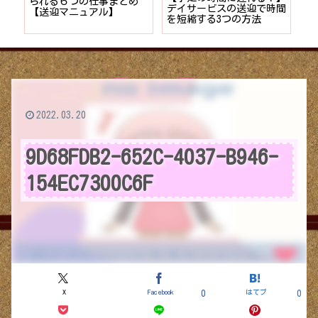
者が
られる６つの仕事まとめ
デイサービスの送迎で時間
保
ョン
【送迎マニュアル】
を短縮する3つの方法
デ
つ
2022.03.20
9D68FDB2-652C-4037-B946-
154EC7300C6F
X
Facebook
はてブ
0
0