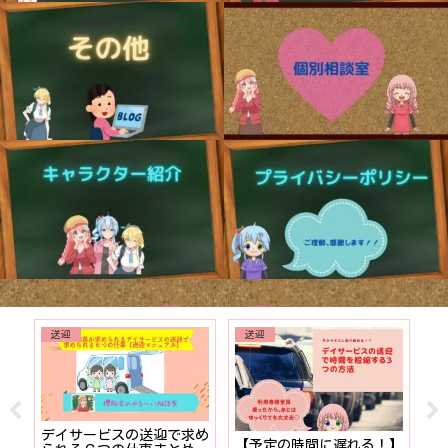
送迎
送迎
でも
デイサービスの送迎で求め
【予定の時間に遅れる！】
【