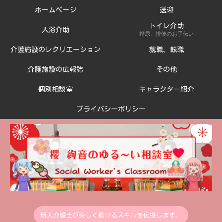
ホームページ
送迎
トイレ介助
入浴介助
排尿、排便のお手伝い
介護施設のレクリエーション
就職、転職
介護施設の広報誌
その他
個別相談室
キャラクター紹介
プライバシーポリシー
新人介護士が楽しく働けるスキルを伝授します。