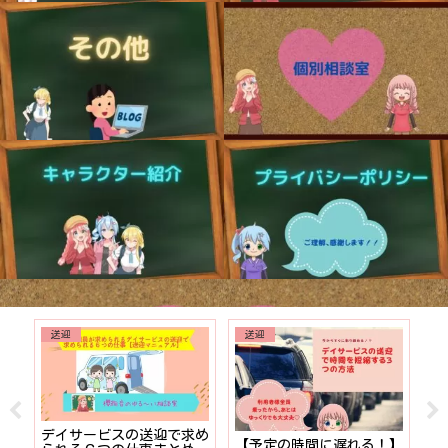
送迎
送迎
でも
デイサービスの送迎で求め
【予定の時間に遅れる！】
【