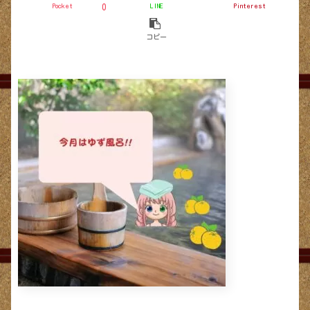
Pocket
LINE
Pinterest
0
コピー