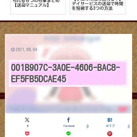
者が
られる６つの仕事まとめ
デイサービスの送迎で時間
保
ョン
【送迎マニュアル】
を短縮する3つの方法
デ
つ
2021.08.04
001B907C-3A0E-4606-BAC8-
EF5FB5DCAE45
X
Facebook
はてブ
0
0