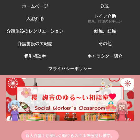
ホームページ
送迎
トイレ介助
入浴介助
排尿、排便のお手伝い
介護施設のレクリエーション
就職、転職
介護施設の広報誌
その他
個別相談室
キャラクター紹介
プライバシーポリシー
新人介護士が楽しく働けるスキルを伝授します。