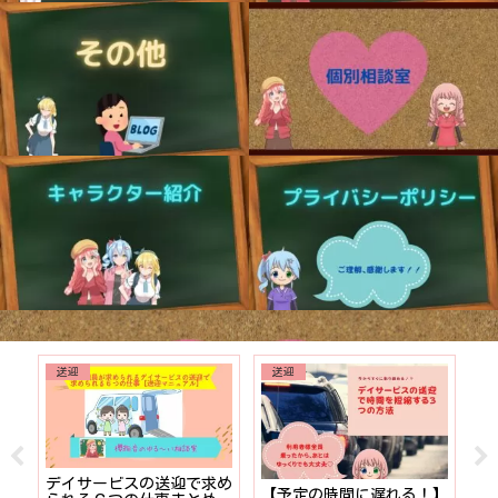
送迎
送迎
でも
デイサービスの送迎で求め
【予定の時間に遅れる！】
【