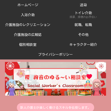
ホームページ
送迎
トイレ介助
入浴介助
排尿、排便のお手伝い
介護施設のレクリエーション
就職、転職
介護施設の広報誌
その他
個別相談室
キャラクター紹介
プライバシーポリシー
新人介護士が楽しく働けるスキルを伝授します。