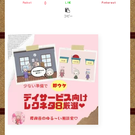
Pocket
LINE
Pinterest
0
コピー