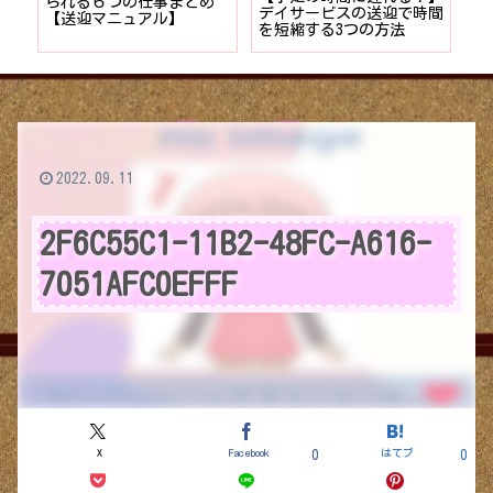
者が
られる６つの仕事まとめ
デイサービスの送迎で時間
保
ョン
【送迎マニュアル】
を短縮する3つの方法
デ
つ
2022.09.11
2F6C55C1-11B2-48FC-A616-
7051AFC0EFFF
X
Facebook
はてブ
0
0