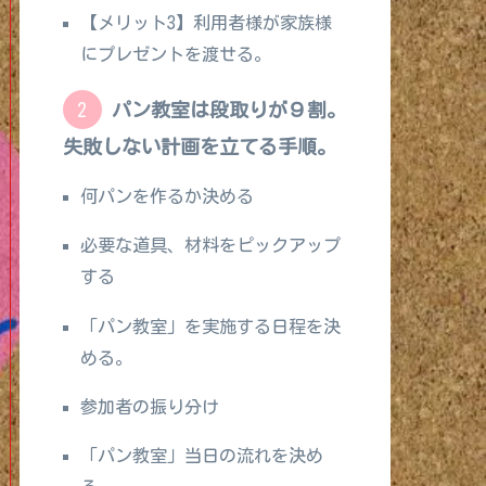
【メリット3】利用者様が家族様
にプレゼントを渡せる。
パン教室は段取りが９割。
失敗しない計画を立てる手順。
何パンを作るか決める
必要な道具、材料をピックアップ
する
「パン教室」を実施する日程を決
める。
参加者の振り分け
「パン教室」当日の流れを決め