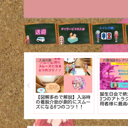
入浴介助
誕生日会で絶
り】新米編集長
【図解多めで解説】入浴時
3つのアトラ
読まれる介護
の着脱介助が劇的にスムー
用者様に最高
」のテクニッ
ズになる6つのコツ！！