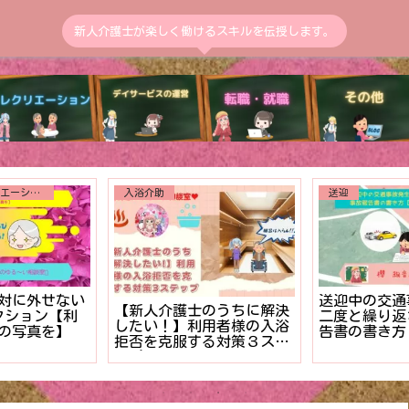
新人介護士が楽しく働けるスキルを伝授します。
介護施設のレクリエーション
入浴介助
送迎
対に外せない
送迎中の交通
【新人介護士のうちに解決
クション【利
二度と繰り返
したい！】利用者様の入浴
の写真を】
告書の書き方
拒否を克服する対策３ステ
ル】
ップ