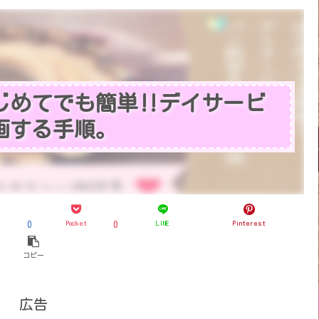
じめてでも簡単‼︎デイサービ
画する手順。
ブ
Pocket
LINE
Pinterest
0
0
コピー
広告