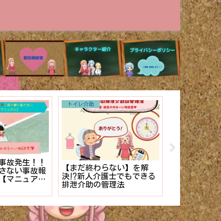
トイレ介助
その他
事故発生！！
【まだ終わらない】を解
介護施設のケ
さない事故報
決⁉︎新人介護士でもできる
き方。【マニ
【マニュア
排泄介助の管理法