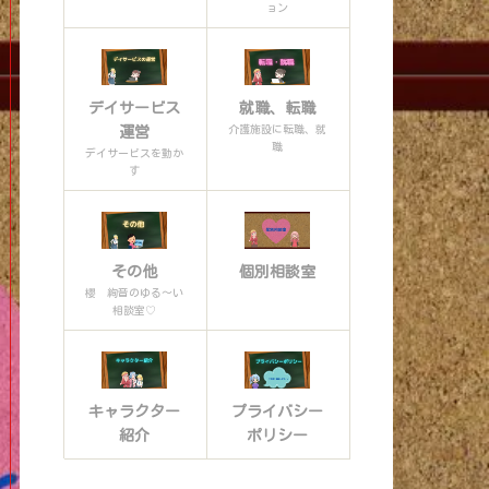
ョン
デイサービス
就職、転職
介護施設に転職、就
運営
職
デイサービスを動か
す
その他
個別相談室
櫻 絢音のゆる〜い
相談室♡
キャラクター
プライバシー
紹介
ポリシー