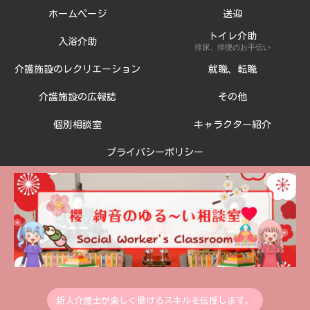
ホームページ
送迎
トイレ介助
入浴介助
排尿、排便のお手伝い
介護施設のレクリエーション
就職、転職
介護施設の広報誌
その他
個別相談室
キャラクター紹介
プライバシーポリシー
新人介護士が楽しく働けるスキルを伝授します。