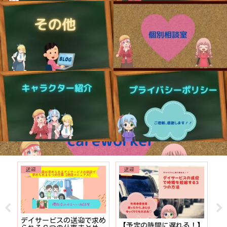
送迎
送迎
でも
デイサービスの送迎で求め
【予定の時間に遅れる！】
【