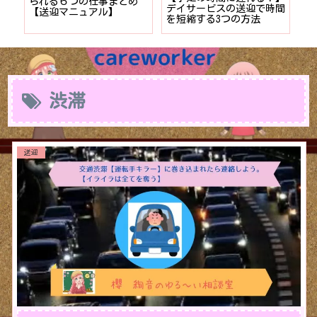
者が
られる６つの仕事まとめ
デイサービスの送迎で時間
保
ョン
【送迎マニュアル】
を短縮する3つの方法
デ
つ
渋滞
送迎