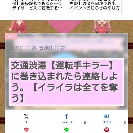
時間
保】未経験者でもゆる〜く
もOK】残業を最小で外出
計
デイサービスに転職する7
イベントお知らせの作り方
供
つのポイント
送迎
2020.10.26
2021.09.27
交通渋滞【運転手キラー】
に巻き込まれたら連絡しよ
う。【イライラは全てを奪
う】
X
Facebook
はてブ
0
0