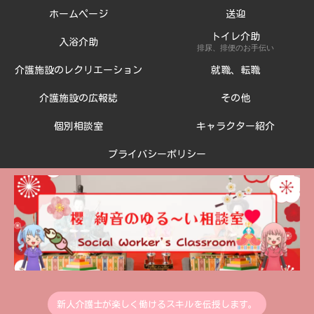
ホームページ
送迎
トイレ介助
入浴介助
排尿、排便のお手伝い
介護施設のレクリエーション
就職、転職
介護施設の広報誌
その他
個別相談室
キャラクター紹介
プライバシーポリシー
新人介護士が楽しく働けるスキルを伝授します。