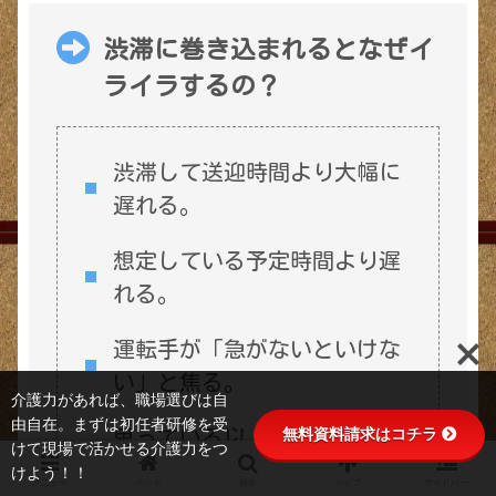
渋滞に巻き込まれるとなぜイ
ライラするの？
渋滞して送迎時間より大幅に
遅れる。
想定している予定時間より遅
れる。
運転手が「急がないといけな
い」と焦る。
介護力があれば、職場選びは自
由自在。まずは初任者研修を受
無料資料請求はコチラ
思っている以上に車が進まな
けて現場で活かせる介護力をつ
いのでイライラする。
けよう！！
メニュー
ホーム
検索
トップ
サイドバー