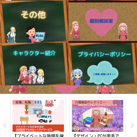
就職、転職
介護施設のレクリエーション
！】
【プライベートな時間を確
【デザイン・PCが苦手で
【